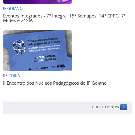
IF GOIANO
Eventos Integrados - 7° Integra, 15° Semapós, 14° CPPG, 7°
Midex e 2ª SIA
REITORIA
II Encontro dos Núcleos Pedagógicos do IF Goiano
OUTROS EVENTOS