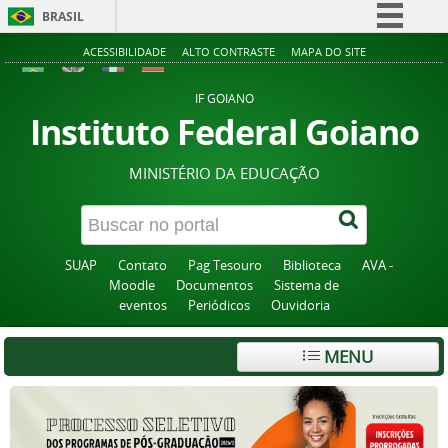
BRASIL
Simplifique!
ACESSIBILIDADE
ALTO CONTRASTE
MAPA DO SITE
Comunica BR
IF GOIANO
Participe
Instituto Federal Goiano
Acesso à informação
MINISTÉRIO DA EDUCAÇÃO
Legislação
Canais
SUAP
Contato
Pag Tesouro
Biblioteca
AVA -
Moodle
Documentos
Sistema de
eventos
Periódicos
Ouvidoria
MENU