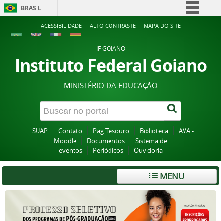
BRASIL
Simplifique!
ACESSIBILIDADE
ALTO CONTRASTE
MAPA DO SITE
Comunica BR
IF GOIANO
Participe
Instituto Federal Goiano
Acesso à informação
MINISTÉRIO DA EDUCAÇÃO
Legislação
Canais
SUAP
Contato
Pag Tesouro
Biblioteca
AVA -
Moodle
Documentos
Sistema de
eventos
Periódicos
Ouvidoria
MENU