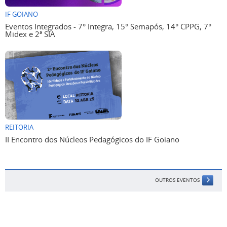
IF GOIANO
Eventos Integrados - 7° Integra, 15° Semapós, 14° CPPG, 7°
Midex e 2ª SIA
REITORIA
II Encontro dos Núcleos Pedagógicos do IF Goiano
OUTROS EVENTOS