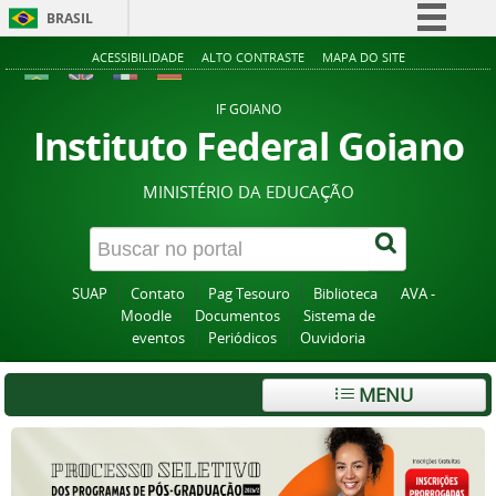
BRASIL
Simplifique!
ACESSIBILIDADE
ALTO CONTRASTE
MAPA DO SITE
Comunica BR
IF GOIANO
Participe
Instituto Federal Goiano
Acesso à informação
MINISTÉRIO DA EDUCAÇÃO
Legislação
Canais
SUAP
Contato
Pag Tesouro
Biblioteca
AVA -
Moodle
Documentos
Sistema de
eventos
Periódicos
Ouvidoria
MENU