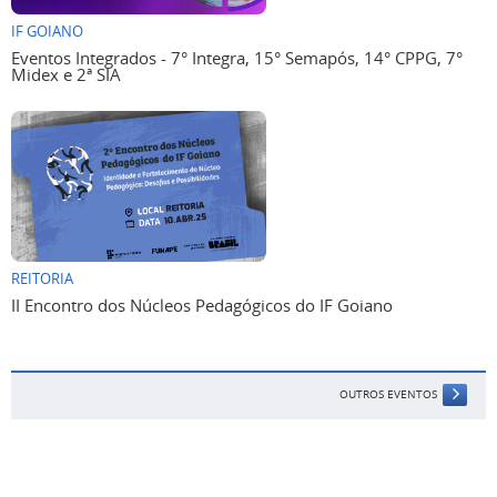
IF GOIANO
Eventos Integrados - 7° Integra, 15° Semapós, 14° CPPG, 7°
Midex e 2ª SIA
REITORIA
II Encontro dos Núcleos Pedagógicos do IF Goiano
OUTROS EVENTOS