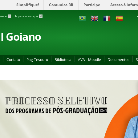
Simplifique!
Comunica BR
Participe
Acesso à infor
 busca
3
Ir para o rodapé
4
al Goiano
Contato
Pag Tesouro
Biblioteca
AVA - Moodle
Documentos
S