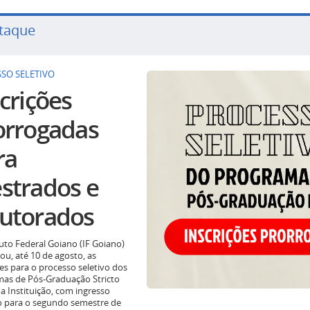
taque
SO SELETIVO
crições
orrogadas
ra
strados e
utorados
tuto Federal Goiano (IF Goiano)
ou, até 10 de agosto, as
ões para o processo seletivo dos
as de Pós-Graduação Stricto
a Instituição, com ingresso
o para o segundo semestre de