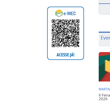
Eve
MARTIM
II Feir
2026