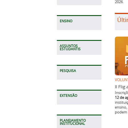
2026.
Últi
ENSINO
ASSUNTOS
ESTUDANTIS
PESQUISA
VOLUN
II Fli
Inscriç
EXTENSÃO
12 de a
institu
ensino,
podem p
PLANEJAMENTO
INSTITUCIONAL