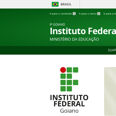
BRASIL
Ir para o conteúdo
1
Ir para o menu
2
Ir para a
IF GOIANO
Instituto Feder
MINISTÉRIO DA EDUCAÇÃO
SUAP