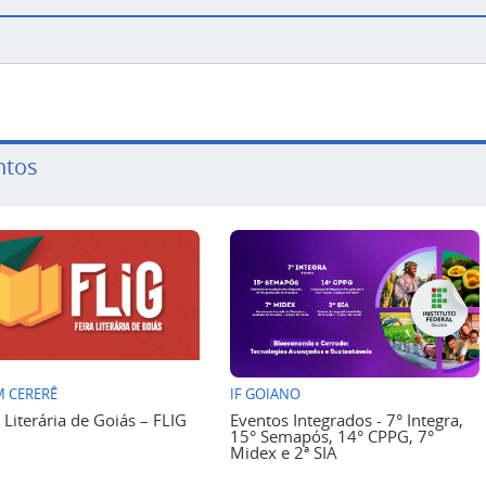
ntos
 CERERÊ
IF GOIANO
a Literária de Goiás – FLIG
Eventos Integrados - 7° Integra,
15° Semapós, 14° CPPG, 7°
Midex e 2ª SIA