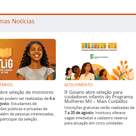
mas Notícias
TÁRIOS
ACOLHIMENTO
g abre seleção de monitores
IF Goiano abre seleção para
cuidadores infantis do Programa
ões podem ser realizadas de
6 a
Mulheres Mil – Mais Cuidados
gosto
. Estudantes de
Inscrições gratuitas serão realizadas de
ições públicas e privadas de
7 a 20 de agosto
. Instituto oferece
 além de pessoas interessadas,
vagas imediatas e cadastro reserva
articipar da seleção.
para atuação em cinco unidades.