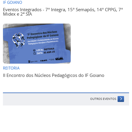
IF GOIANO
Eventos Integrados - 7° Integra, 15° Semapós, 14° CPPG, 7°
Midex e 2ª SIA
REITORIA
II Encontro dos Núcleos Pedagógicos do IF Goiano
OUTROS EVENTOS