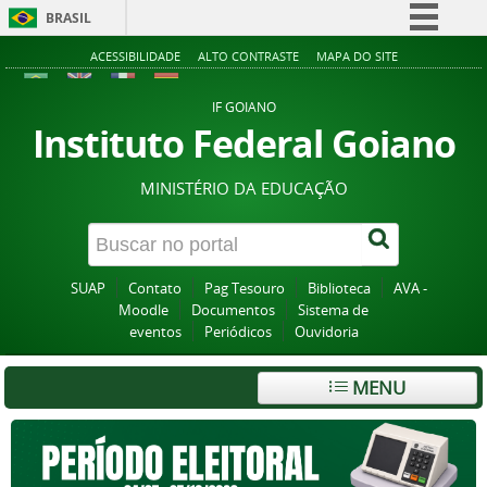
BRASIL
Simplifique!
ACESSIBILIDADE
ALTO CONTRASTE
MAPA DO SITE
Comunica BR
IF GOIANO
Participe
Instituto Federal Goiano
Acesso à informação
MINISTÉRIO DA EDUCAÇÃO
Legislação
Canais
SUAP
Contato
Pag Tesouro
Biblioteca
AVA -
Moodle
Documentos
Sistema de
eventos
Periódicos
Ouvidoria
MENU