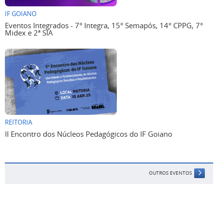
IF GOIANO
Eventos Integrados - 7° Integra, 15° Semapós, 14° CPPG, 7°
Midex e 2ª SIA
REITORIA
II Encontro dos Núcleos Pedagógicos do IF Goiano
OUTROS EVENTOS