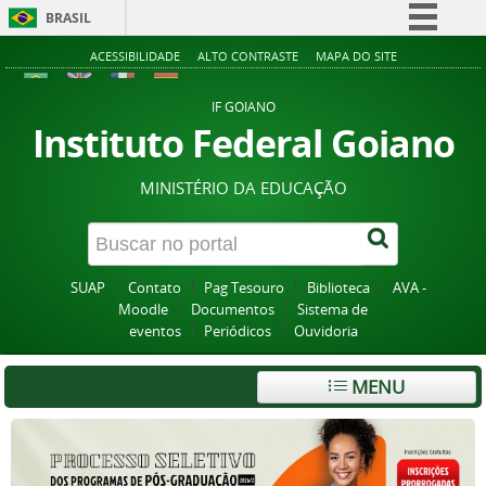
BRASIL
Simplifique!
ACESSIBILIDADE
ALTO CONTRASTE
MAPA DO SITE
Comunica BR
IF GOIANO
Participe
Instituto Federal Goiano
Acesso à informação
MINISTÉRIO DA EDUCAÇÃO
Legislação
Canais
SUAP
Contato
Pag Tesouro
Biblioteca
AVA -
Moodle
Documentos
Sistema de
eventos
Periódicos
Ouvidoria
MENU