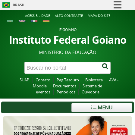
BRASIL
Simplifique!
ACESSIBILIDADE
ALTO CONTRASTE
MAPA DO SITE
Comunica BR
IF GOIANO
Participe
Instituto Federal Goiano
Acesso à informação
MINISTÉRIO DA EDUCAÇÃO
Legislação
Canais
SUAP
Contato
Pag Tesouro
Biblioteca
AVA -
Moodle
Documentos
Sistema de
eventos
Periódicos
Ouvidoria
MENU