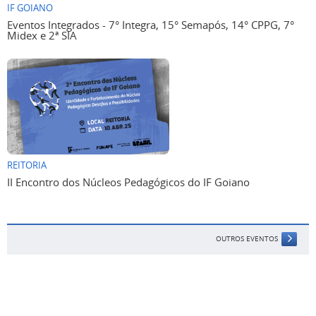
IF GOIANO
Eventos Integrados - 7° Integra, 15° Semapós, 14° CPPG, 7°
Midex e 2ª SIA
REITORIA
II Encontro dos Núcleos Pedagógicos do IF Goiano
OUTROS EVENTOS