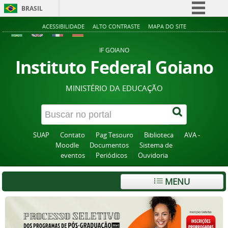
BRASIL
Simplifique!
ACESSIBILIDADE
ALTO CONTRASTE
MAPA DO SITE
Comunica BR
IF GOIANO
Participe
Instituto Federal Goiano
Acesso à informação
MINISTÉRIO DA EDUCAÇÃO
Legislação
Canais
SUAP
Contato
Pag Tesouro
Biblioteca
AVA -
Moodle
Documentos
Sistema de
eventos
Periódicos
Ouvidoria
MENU