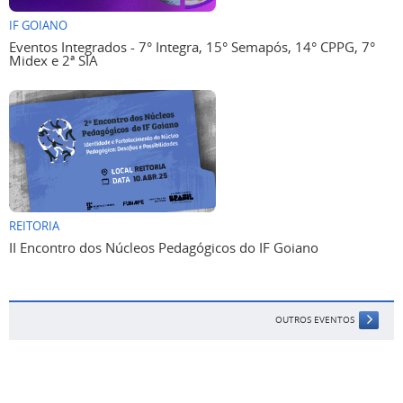
IF GOIANO
Eventos Integrados - 7° Integra, 15° Semapós, 14° CPPG, 7°
Midex e 2ª SIA
REITORIA
II Encontro dos Núcleos Pedagógicos do IF Goiano
OUTROS EVENTOS