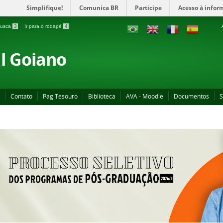
Simplifique!
Comunica BR
Participe
Acesso à infor
 busca
3
Ir para o rodapé
4
al Goiano
Contato
Pag Tesouro
Biblioteca
AVA - Moodle
Documentos
S