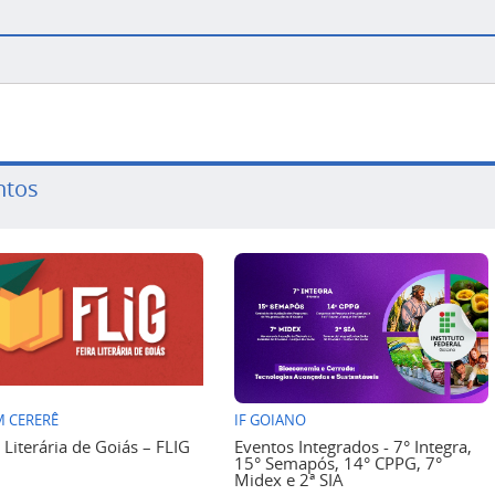
ntos
 CERERÊ
IF GOIANO
a Literária de Goiás – FLIG
Eventos Integrados - 7° Integra,
15° Semapós, 14° CPPG, 7°
Midex e 2ª SIA