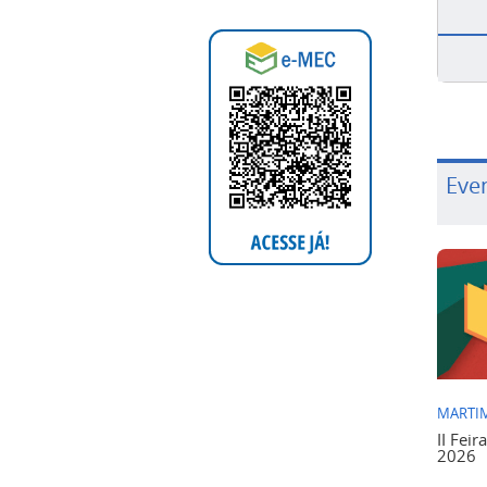
Eve
MARTIM
II Feir
2026