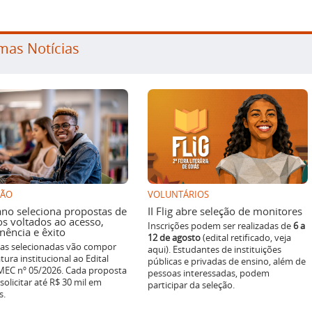
mas Notícias
SÃO
VOLUNTÁRIOS
ano seleciona propostas de
II Flig abre seleção de monitores
os voltados ao acesso,
Inscrições podem ser realizadas de
6 a
ência e êxito
12 de agosto
(edital retificado, veja
ivas selecionadas vão compor
aqui). Estudantes de instituições
tura institucional ao Edital
públicas e privadas de ensino, além de
EC nº 05/2026. Cada proposta
pessoas interessadas, podem
solicitar até R$ 30 mil em
participar da seleção.
s.