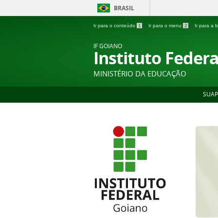
BRASIL
Ir para o conteúdo
1
Ir para o menu
2
Ir para a
IF GOIANO
Instituto Feder
MINISTÉRIO DA EDUCAÇÃO
SUAP