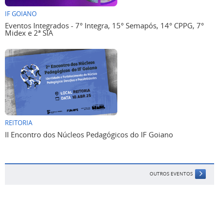
IF GOIANO
Eventos Integrados - 7° Integra, 15° Semapós, 14° CPPG, 7°
Midex e 2ª SIA
REITORIA
II Encontro dos Núcleos Pedagógicos do IF Goiano
OUTROS EVENTOS