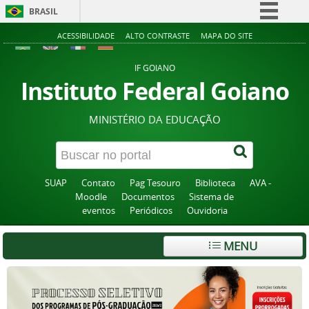
BRASIL
Simplifique!
ACESSIBILIDADE
ALTO CONTRASTE
MAPA DO SITE
Comunica BR
IF GOIANO
Participe
Instituto Federal Goiano
Acesso à informação
MINISTÉRIO DA EDUCAÇÃO
Legislação
Canais
SUAP
Contato
Pag Tesouro
Biblioteca
AVA -
Moodle
Documentos
Sistema de
eventos
Periódicos
Ouvidoria
MENU