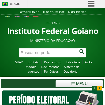
BRASIL
Simplifique!
ACESSIBILIDADE
ALTO CONTRASTE
MAPA DO SITE
Comunica BR
IF GOIANO
Participe
Instituto Federal Goiano
Acesso à informação
MINISTÉRIO DA EDUCAÇÃO
Legislação
Canais
SUAP
Contato
Pag Tesouro
Biblioteca
AVA -
Moodle
Documentos
Sistema de
eventos
Periódicos
Ouvidoria
MENU