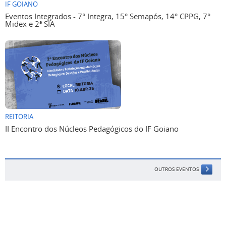
IF GOIANO
Eventos Integrados - 7° Integra, 15° Semapós, 14° CPPG, 7°
Midex e 2ª SIA
REITORIA
II Encontro dos Núcleos Pedagógicos do IF Goiano
OUTROS EVENTOS