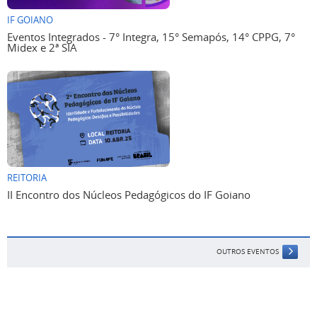
IF GOIANO
Eventos Integrados - 7° Integra, 15° Semapós, 14° CPPG, 7°
Midex e 2ª SIA
REITORIA
II Encontro dos Núcleos Pedagógicos do IF Goiano
OUTROS EVENTOS