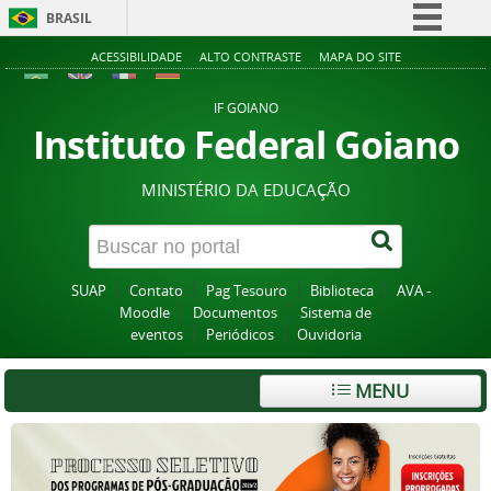
BRASIL
Simplifique!
ACESSIBILIDADE
ALTO CONTRASTE
MAPA DO SITE
Comunica BR
IF GOIANO
Participe
Instituto Federal Goiano
Acesso à informação
MINISTÉRIO DA EDUCAÇÃO
Legislação
Canais
SUAP
Contato
Pag Tesouro
Biblioteca
AVA -
Moodle
Documentos
Sistema de
eventos
Periódicos
Ouvidoria
MENU