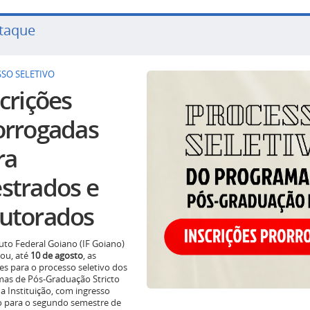
taque
SO SELETIVO
crições
orrogadas
ra
strados e
utorados
tuto Federal Goiano (IF Goiano)
ou, até
10 de agosto
, as
ões para o processo seletivo dos
as de Pós-Graduação Stricto
a Instituição, com ingresso
o para o segundo semestre de