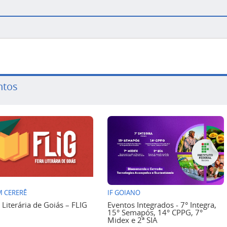
ntos
 CERERÊ
IF GOIANO
a Literária de Goiás – FLIG
Eventos Integrados - 7° Integra,
15° Semapós, 14° CPPG, 7°
Midex e 2ª SIA