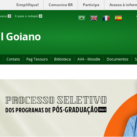
Simplifique!
Comunica BR
Participe
Acesso à infor
 busca
3
Ir para o rodapé
4
al Goiano
Contato
Pag Tesouro
Biblioteca
AVA - Moodle
Documentos
S