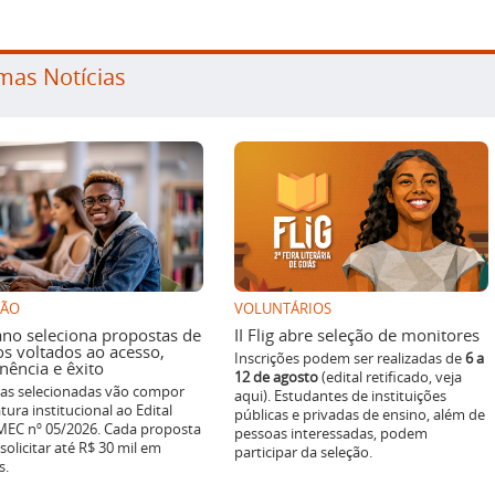
mas Notícias
SÃO
VOLUNTÁRIOS
ano seleciona propostas de
II Flig abre seleção de monitores
os voltados ao acesso,
Inscrições podem ser realizadas de
6 a
ência e êxito
12 de agosto
(edital retificado, veja
ivas selecionadas vão compor
aqui). Estudantes de instituições
tura institucional ao Edital
públicas e privadas de ensino, além de
EC nº 05/2026. Cada proposta
pessoas interessadas, podem
solicitar até R$ 30 mil em
participar da seleção.
s.