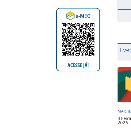
Eve
MARTIM
II Feir
2026