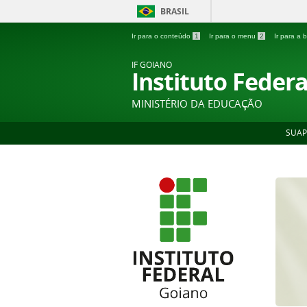
BRASIL
Ir para o conteúdo
1
Ir para o menu
2
Ir para a
IF GOIANO
Instituto Feder
MINISTÉRIO DA EDUCAÇÃO
SUAP