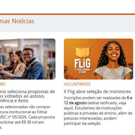
mas Notícias
SÃO
VOLUNTÁRIOS
ano seleciona propostas de
II Flig abre seleção de monitores
os voltados ao acesso,
Inscrições podem ser realizadas de
6 a
ência e êxito
12 de agosto
(edital retificado, veja
ivas selecionadas vão compor
aqui). Estudantes de instituições
tura institucional ao Edital
públicas e privadas de ensino, além de
EC nº 05/2026. Cada proposta
pessoas interessadas, podem
solicitar até R$ 30 mil em
participar da seleção.
s.