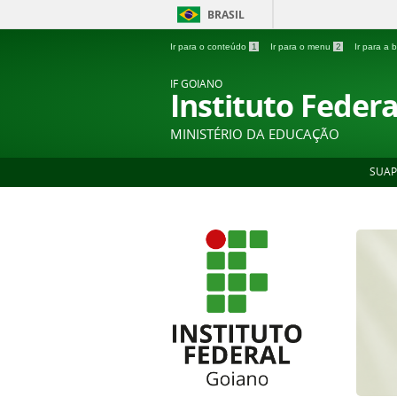
BRASIL
Ir para o conteúdo
1
Ir para o menu
2
Ir para a
IF GOIANO
Instituto Feder
MINISTÉRIO DA EDUCAÇÃO
SUAP