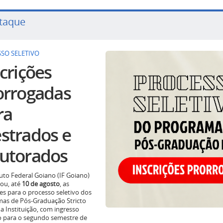
taque
SO SELETIVO
crições
orrogadas
ra
strados e
utorados
tuto Federal Goiano (IF Goiano)
ou, até
10 de agosto
, as
ões para o processo seletivo dos
as de Pós-Graduação Stricto
a Instituição, com ingresso
o para o segundo semestre de