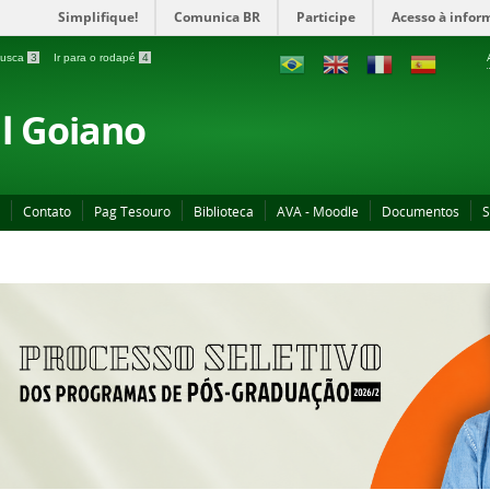
Simplifique!
Comunica BR
Participe
Acesso à infor
 busca
3
Ir para o rodapé
4
al Goiano
Contato
Pag Tesouro
Biblioteca
AVA - Moodle
Documentos
S