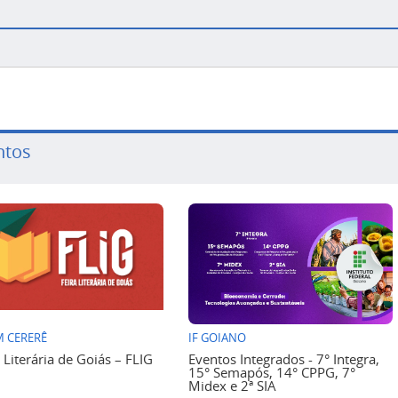
ntos
 CERERÊ
IF GOIANO
a Literária de Goiás – FLIG
Eventos Integrados - 7° Integra,
15° Semapós, 14° CPPG, 7°
Midex e 2ª SIA