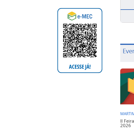
Eve
MARTIM
II Feir
2026