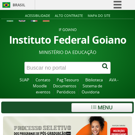
BRASIL
Simplifique!
ACESSIBILIDADE
ALTO CONTRASTE
MAPA DO SITE
Comunica BR
IF GOIANO
Participe
Instituto Federal Goiano
Acesso à informação
MINISTÉRIO DA EDUCAÇÃO
Legislação
Canais
SUAP
Contato
Pag Tesouro
Biblioteca
AVA -
Moodle
Documentos
Sistema de
eventos
Periódicos
Ouvidoria
MENU