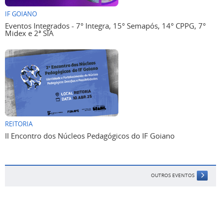
IF GOIANO
Eventos Integrados - 7° Integra, 15° Semapós, 14° CPPG, 7°
Midex e 2ª SIA
REITORIA
II Encontro dos Núcleos Pedagógicos do IF Goiano
OUTROS EVENTOS