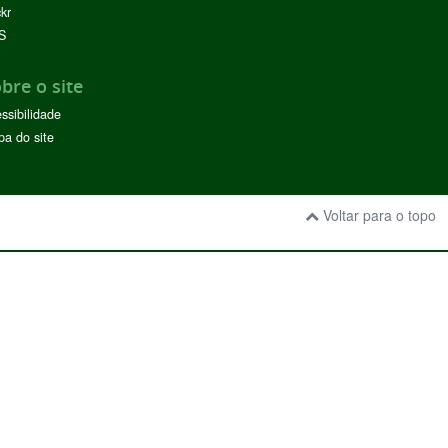
ckr
S
bre o site
ssibilidade
a do site
Voltar para o topo