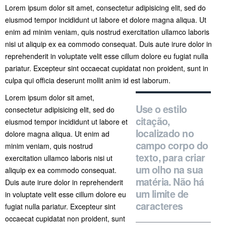
Lorem ipsum dolor sit amet, consectetur adipisicing elit, sed do
eiusmod tempor incididunt ut labore et dolore magna aliqua. Ut
enim ad minim veniam, quis nostrud exercitation ullamco laboris
nisi ut aliquip ex ea commodo consequat. Duis aute irure dolor in
reprehenderit in voluptate velit esse cillum dolore eu fugiat nulla
pariatur. Excepteur sint occaecat cupidatat non proident, sunt in
culpa qui officia deserunt mollit anim id est laborum.
Lorem ipsum dolor sit amet,
Use o estilo
consectetur adipisicing elit, sed do
citação,
eiusmod tempor incididunt ut labore et
localizado no
dolore magna aliqua. Ut enim ad
campo corpo do
minim veniam, quis nostrud
texto, para criar
exercitation ullamco laboris nisi ut
um olho na sua
aliquip ex ea commodo consequat.
matéria. Não há
Duis aute irure dolor in reprehenderit
um limite de
in voluptate velit esse cillum dolore eu
caracteres
fugiat nulla pariatur. Excepteur sint
occaecat cupidatat non proident, sunt