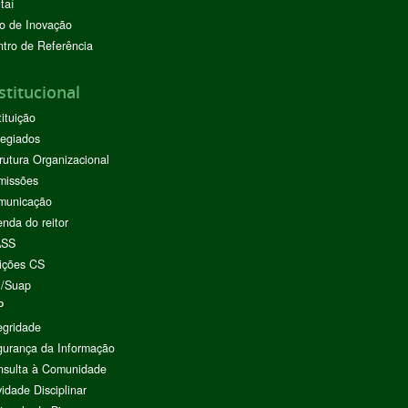
taí
o de Inovação
tro de Referência
stitucional
tituição
egiados
rutura Organizacional
missões
municação
nda do reitor
ASS
ições CS
I/Suap
P
egridade
urança da Informação
nsulta à Comunidade
vidade Disciplinar