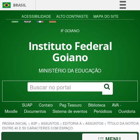
BRASIL
Simplifique!
ACESSIBILIDADE
ALTO CONTRASTE
MAPA DO SITE
Comunica BR
IF GOIANO
Participe
Instituto Federal
Acesso à informação
Goiano
Legislação
Canais
MINISTÉRIO DA EDUCAÇÃO
SUAP
Contato
Pag Tesouro
Biblioteca
AVA -
Moodle
Documentos
Sistema de eventos
Periódicos
Ouvidoria
PÁGINA INICIAL
>
A3P
>
ASSUNTOS
>
EDITORIA A
>
ASSUNTOS
>
TÍTULO DA NOTÍCIA
ENTRE 40 E 50 CARACTERES COM ESPAÇO
MENU