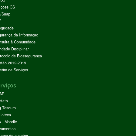
ASS
ições CS
I/Suap
P
egridade
urança da Informação
nsulta à Comunidade
vidade Disciplinar
tocolo de Biossegurança
stão 2012-2019
etim de Serviços
rviços
AP
ntato
g Tesouro
lioteca
 - Moodle
cumentos
tema de eventos