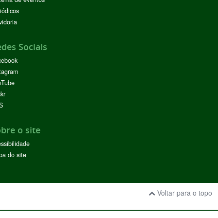
iódicos
idoria
des Sociais
cebook
tagram
uTube
ckr
S
bre o site
ssibilidade
a do site
Voltar para o topo