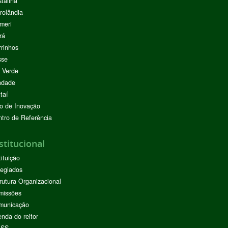
stalina
rolândia
meri
rá
rinhos
sse
 Verde
ndade
taí
o de Inovação
tro de Referência
stitucional
tituição
egiados
rutura Organizacional
missões
municação
nda do reitor