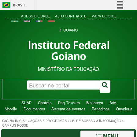
BRASIL
Simplifique!
ACESSIBILIDADE
ALTO CONTRASTE
MAPA DO SITE
Comunica BR
IF GOIANO
Participe
Instituto Federal
Acesso à informação
Goiano
Legislação
Canais
MINISTÉRIO DA EDUCAÇÃO
SUAP
Contato
Pag Tesouro
Biblioteca
AVA -
Moodle
Documentos
Sistema de eventos
Periódicos
Ouvidoria
PÁGINA INICIAL
>
AÇÕES E PROGRAMAS
>
LEI DE ACESSO À INFORMAÇÃO
>
CAMPUS POSSE
MENU