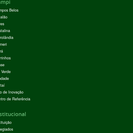
ampi
mpos Belos
alão
res
stalina
rolândia
meri
rá
rinhos
sse
 Verde
ndade
taí
o de Inovação
tro de Referência
stitucional
tituição
egiados