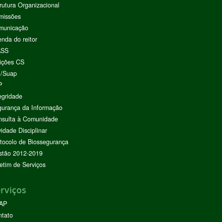
rutura Organizacional
missões
municação
nda do reitor
ASS
ições CS
I/Suap
P
egridade
urança da Informação
nsulta à Comunidade
vidade Disciplinar
tocolo de Biossegurança
stão 2012-2019
etim de Serviços
rviços
AP
ntato