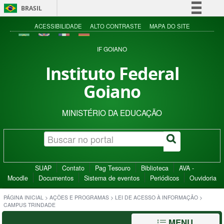
BRASIL
Simplifique!
ACESSIBILIDADE
ALTO CONTRASTE
MAPA DO SITE
Comunica BR
IF GOIANO
Participe
Instituto Federal
Acesso à informação
Goiano
Legislação
Canais
MINISTÉRIO DA EDUCAÇÃO
SUAP
Contato
Pag Tesouro
Biblioteca
AVA -
Moodle
Documentos
Sistema de eventos
Periódicos
Ouvidoria
PÁGINA INICIAL
>
AÇÕES E PROGRAMAS
>
LEI DE ACESSO À INFORMAÇÃO
>
CAMPUS TRINDADE
MENU