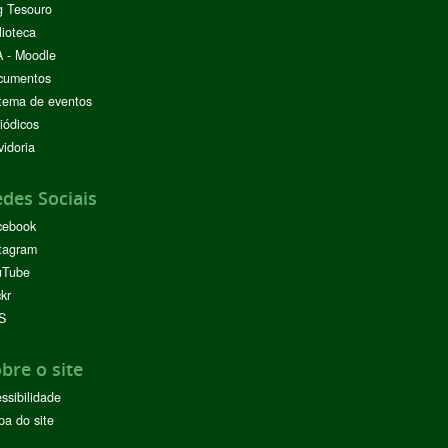
g Tesouro
lioteca
 - Moodle
cumentos
tema de eventos
iódicos
idoria
des Sociais
cebook
tagram
uTube
ckr
S
bre o site
ssibilidade
a do site