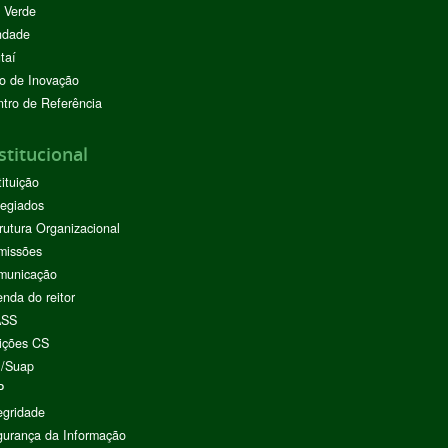
 Verde
ndade
taí
o de Inovação
tro de Referência
stitucional
tituição
egiados
rutura Organizacional
missões
municação
nda do reitor
ASS
ições CS
I/Suap
P
egridade
urança da Informação