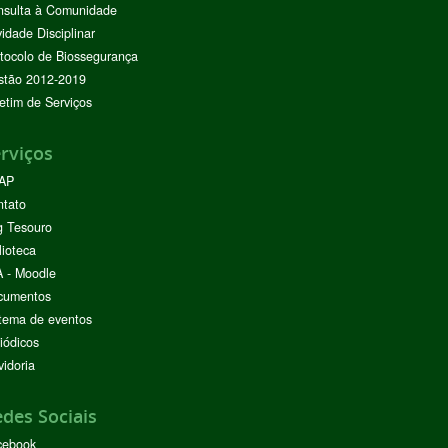
nsulta à Comunidade
vidade Disciplinar
tocolo de Biossegurança
stão 2012-2019
etim de Serviços
rviços
AP
ntato
g Tesouro
lioteca
 - Moodle
cumentos
tema de eventos
iódicos
idoria
des Sociais
cebook