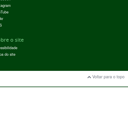
tagram
uTube
ckr
S
bre o site
ssibilidade
a do site
Voltar para o topo