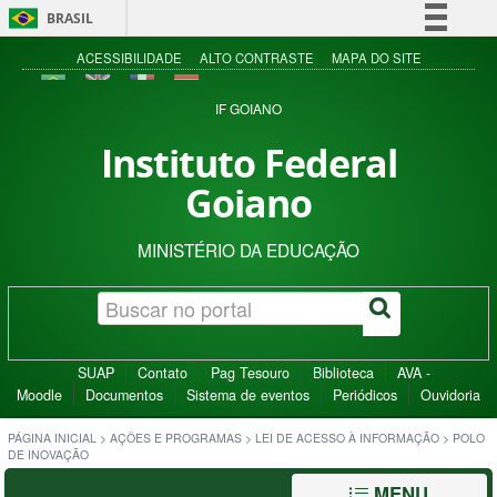
BRASIL
Simplifique!
ACESSIBILIDADE
ALTO CONTRASTE
MAPA DO SITE
Comunica BR
IF GOIANO
Participe
Instituto Federal
Acesso à informação
Goiano
Legislação
Canais
MINISTÉRIO DA EDUCAÇÃO
SUAP
Contato
Pag Tesouro
Biblioteca
AVA -
Moodle
Documentos
Sistema de eventos
Periódicos
Ouvidoria
PÁGINA INICIAL
>
AÇÕES E PROGRAMAS
>
LEI DE ACESSO À INFORMAÇÃO
>
POLO
DE INOVAÇÃO
MENU