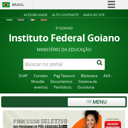
BRASIL
Simplifique!
ACESSIBILIDADE
ALTO CONTRASTE
MAPA DO SITE
Comunica BR
IF GOIANO
Participe
Instituto Federal Goiano
Acesso à informação
MINISTÉRIO DA EDUCAÇÃO
Legislação
Canais
SUAP
Contato
Pag Tesouro
Biblioteca
AVA -
Moodle
Documentos
Sistema de
eventos
Periódicos
Ouvidoria
MENU