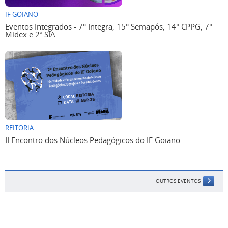
IF GOIANO
Eventos Integrados - 7° Integra, 15° Semapós, 14° CPPG, 7°
Midex e 2ª SIA
REITORIA
II Encontro dos Núcleos Pedagógicos do IF Goiano
OUTROS EVENTOS