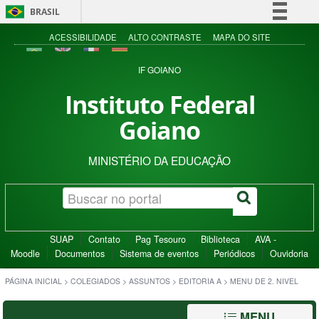
BRASIL
Simplifique!
ACESSIBILIDADE
ALTO CONTRASTE
MAPA DO SITE
Comunica BR
IF GOIANO
Participe
Instituto Federal
Acesso à informação
Goiano
Legislação
Canais
MINISTÉRIO DA EDUCAÇÃO
SUAP
Contato
Pag Tesouro
Biblioteca
AVA -
Moodle
Documentos
Sistema de eventos
Periódicos
Ouvidoria
PÁGINA INICIAL
>
COLEGIADOS
>
ASSUNTOS
>
EDITORIA A
>
MENU DE 2. NIVEL
MENU