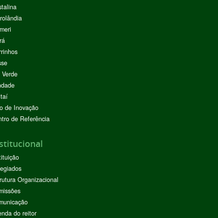
stalina
rolândia
meri
rá
rinhos
sse
 Verde
ndade
taí
o de Inovação
tro de Referência
stitucional
tituição
egiados
rutura Organizacional
missões
municação
nda do reitor