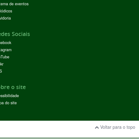
tema de eventos
iódicos
idoria
des Sociais
cebook
tagram
uTube
ckr
S
bre o site
ssibilidade
a do site
Voltar para o topo