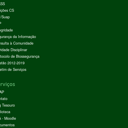
ASS
ições CS
I/Suap
P
egridade
urança da Informação
nsulta à Comunidade
vidade Disciplinar
tocolo de Biossegurança
stão 2012-2019
etim de Serviços
rviços
AP
ntato
g Tesouro
lioteca
 - Moodle
cumentos