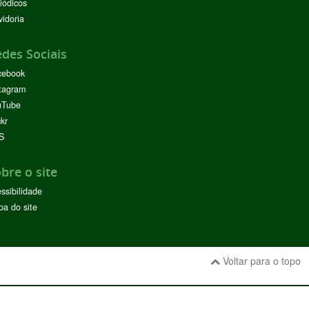
iódicos
idoria
des Sociais
cebook
tagram
uTube
ckr
S
bre o site
ssibilidade
a do site
Voltar para o topo