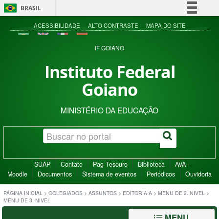
BRASIL
Simplifique!
ACESSIBILIDADE
ALTO CONTRASTE
MAPA DO SITE
Comunica BR
IF GOIANO
Participe
Instituto Federal
Acesso à informação
Goiano
Legislação
Canais
MINISTÉRIO DA EDUCAÇÃO
SUAP
Contato
Pag Tesouro
Biblioteca
AVA -
Moodle
Documentos
Sistema de eventos
Periódicos
Ouvidoria
PÁGINA INICIAL
>
COLEGIADOS
>
ASSUNTOS
>
EDITORIA A
>
MENU DE 2. NIVEL
>
MENU DE 3. NIVEL
MENU