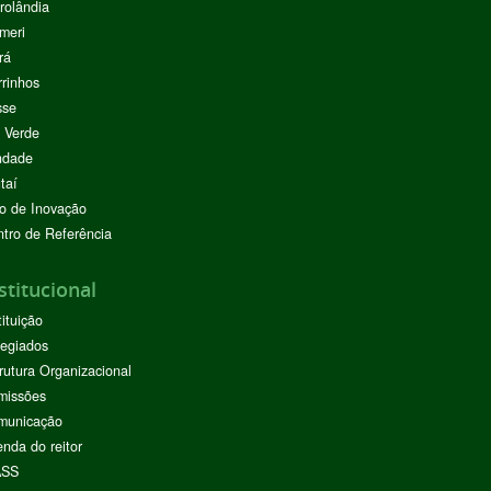
rolândia
meri
rá
rinhos
sse
 Verde
ndade
taí
o de Inovação
tro de Referência
stitucional
tituição
egiados
rutura Organizacional
missões
municação
nda do reitor
ASS