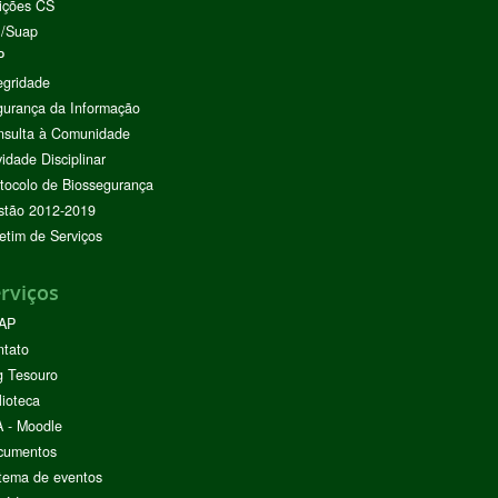
ições CS
I/Suap
P
egridade
urança da Informação
nsulta à Comunidade
vidade Disciplinar
tocolo de Biossegurança
stão 2012-2019
etim de Serviços
rviços
AP
ntato
g Tesouro
lioteca
 - Moodle
cumentos
tema de eventos