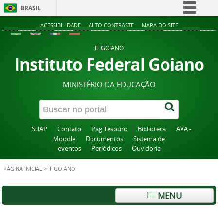
BRASIL
Simplifique!
ACESSIBILIDADE
ALTO CONTRASTE
MAPA DO SITE
Comunica BR
IF GOIANO
Participe
Instituto Federal Goiano
Acesso à informação
MINISTÉRIO DA EDUCAÇÃO
Legislação
Canais
SUAP
Contato
Pag Tesouro
Biblioteca
AVA -
Moodle
Documentos
Sistema de
eventos
Periódicos
Ouvidoria
PÁGINA INICIAL
>
IF GOIANO
MENU