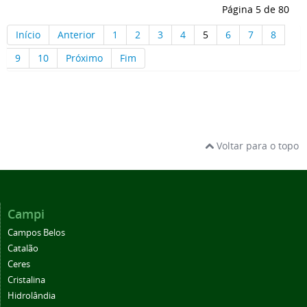
Página 5 de 80
Início
Anterior
1
2
3
4
5
6
7
8
9
10
Próximo
Fim
Voltar para o topo
Campi
Campos Belos
Catalão
Ceres
Cristalina
Hidrolândia