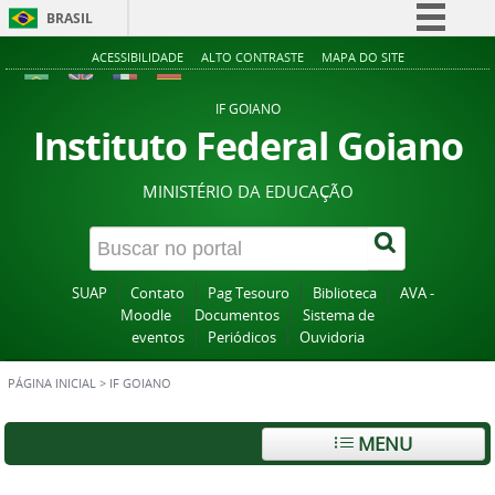
BRASIL
Simplifique!
ACESSIBILIDADE
ALTO CONTRASTE
MAPA DO SITE
Comunica BR
IF GOIANO
Participe
Instituto Federal Goiano
Acesso à informação
MINISTÉRIO DA EDUCAÇÃO
Legislação
Canais
SUAP
Contato
Pag Tesouro
Biblioteca
AVA -
Moodle
Documentos
Sistema de
eventos
Periódicos
Ouvidoria
PÁGINA INICIAL
>
IF GOIANO
MENU