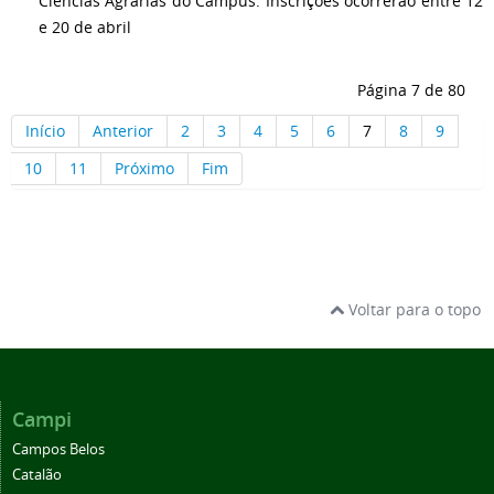
Ciências Agrárias do Campus. Inscrições ocorrerão entre 12
e 20 de abril
Página 7 de 80
Início
Anterior
2
3
4
5
6
7
8
9
10
11
Próximo
Fim
Voltar para o topo
Campi
Campos Belos
Catalão