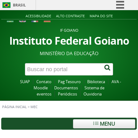
BRASIL
Simplifique!
ACESSIBILIDADE
ALTO CONTRASTE
MAPA DO SITE
Comunica BR
IF GOIANO
Participe
Instituto Federal Goiano
Acesso à informação
MINISTÉRIO DA EDUCAÇÃO
Legislação
Canais
SUAP
Contato
Pag Tesouro
Biblioteca
AVA -
Moodle
Documentos
Sistema de
eventos
Periódicos
Ouvidoria
PÁGINA INICIAL
>
MEC
MENU