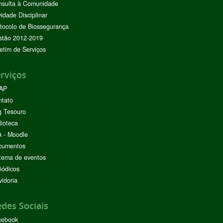
nsulta à Comunidade
vidade Disciplinar
tocolo de Biossegurança
stão 2012-2019
etim de Serviços
rviços
AP
ntato
g Tesouro
lioteca
 - Moodle
cumentos
tema de eventos
iódicos
idoria
des Sociais
cebook