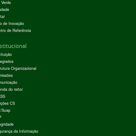
 Verde
ndade
taí
o de Inovação
tro de Referência
stitucional
tituição
egiados
rutura Organizacional
missões
municação
nda do reitor
ASS
ições CS
I/Suap
P
egridade
urança da Informação