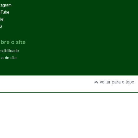
tagram
uTube
ckr
S
bre o site
ssibilidade
a do site
Voltar para o topo