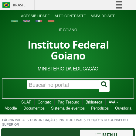
BRASIL
Simplifique!
ACESSIBILIDADE
ALTO CONTRASTE
MAPA DO SITE
Comunica BR
IF GOIANO
Participe
Instituto Federal
Acesso à informação
Goiano
Legislação
Canais
MINISTÉRIO DA EDUCAÇÃO
SUAP
Contato
Pag Tesouro
Biblioteca
AVA -
Moodle
Documentos
Sistema de eventos
Periódicos
Ouvidoria
PÁGINA INICIAL
>
COMUNICAÇÃO
>
INSTITUCIONAL
>
ELEIÇÕES DO CONSELHO
SUPERIOR
MENU