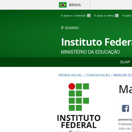
BRASIL
Ir para o conteúdo
1
Ir para o menu
2
Ir par
IF GOIANO
Instituto Fede
MINISTÉRIO DA EDUCAÇÃO
SUAP
PÁGINA INICIAL
>
COMUNICAÇÃO
>
MARCAS DO
Ma
powered b
Publicado
Julho de