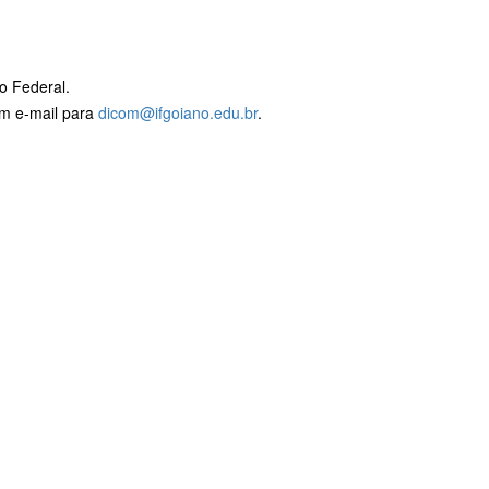
o Federal.
um e-mail para
dicom@ifgoiano.edu.br
.