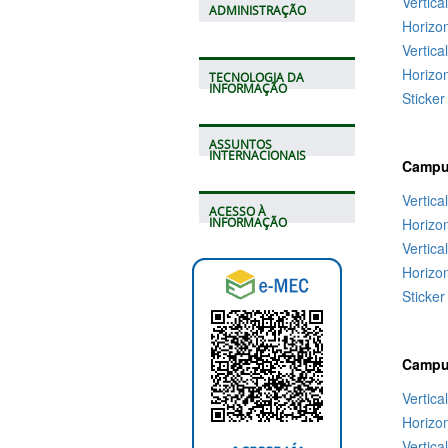
Vertica
ADMINISTRAÇÃO
Horizo
Vertica
Horizon
TECNOLOGIA DA
INFORMAÇÃO
Sticker
ASSUNTOS
INTERNACIONAIS
Campu
Vertica
ACESSO À
Horizo
INFORMAÇÃO
Vertica
Horizon
Sticker
Campu
Vertica
Horizo
Vertica