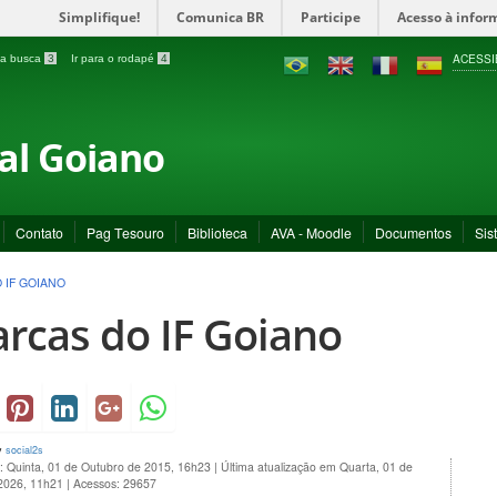
Simplifique!
Comunica BR
Participe
Acesso à infor
ACESSI
a a busca
3
Ir para o rodapé
4
ral Goiano
Contato
Pag Tesouro
Biblioteca
AVA - Moodle
Documentos
Sis
 IF GOIANO
rcas do IF Goiano
y
social2s
: Quinta, 01 de Outubro de 2015, 16h23
|
Última atualização em Quarta, 01 de
 2026, 11h21
|
Acessos: 29657