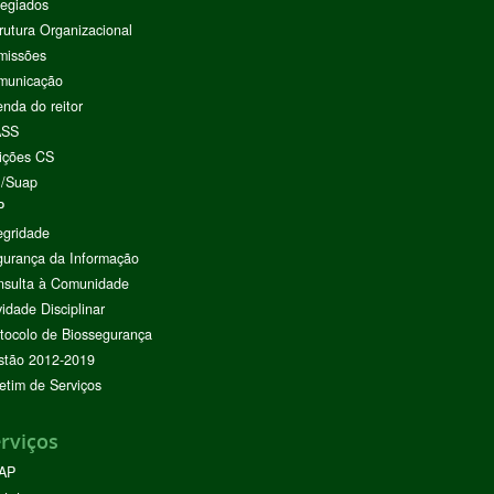
egiados
rutura Organizacional
missões
municação
nda do reitor
ASS
ições CS
I/Suap
P
egridade
urança da Informação
nsulta à Comunidade
vidade Disciplinar
tocolo de Biossegurança
stão 2012-2019
etim de Serviços
rviços
AP