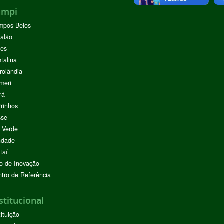
ampi
mpos Belos
alão
res
stalina
rolândia
meri
rá
rinhos
sse
 Verde
ndade
taí
o de Inovação
tro de Referência
stitucional
tituição