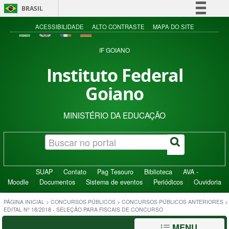
BRASIL
Simplifique!
ACESSIBILIDADE
ALTO CONTRASTE
MAPA DO SITE
Comunica BR
IF GOIANO
Participe
Instituto Federal
Acesso à informação
Goiano
Legislação
Canais
MINISTÉRIO DA EDUCAÇÃO
SUAP
Contato
Pag Tesouro
Biblioteca
AVA -
Moodle
Documentos
Sistema de eventos
Periódicos
Ouvidoria
PÁGINA INICIAL
>
CONCURSOS PÚBLICOS
>
CONCURSOS PÚBLICOS ANTERIORES
>
EDITAL Nº 18/2018 - SELEÇÃO PARA FISCAIS DE CONCURSO
MENU