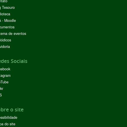
ntato
g Tesouro
lioteca
 - Moodle
cumentos
tema de eventos
iódicos
idoria
des Sociais
cebook
tagram
uTube
ckr
S
bre o site
ssibilidade
a do site