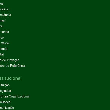
res
stalina
rolândia
meri
rá
rinhos
sse
 Verde
ndade
taí
o de Inovação
tro de Referência
stitucional
tituição
egiados
rutura Organizacional
missões
municação