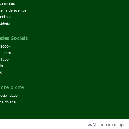
cumentos
tema de eventos
iódicos
idoria
des Sociais
cebook
tagram
uTube
ckr
S
bre o site
ssibilidade
a do site
Voltar para o topo