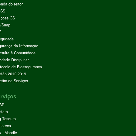
nda do reitor
ASS
ições CS
I/Suap
P
egridade
urança da Informação
nsulta à Comunidade
vidade Disciplinar
tocolo de Biossegurança
stão 2012-2019
etim de Serviços
rviços
AP
ntato
g Tesouro
lioteca
 - Moodle