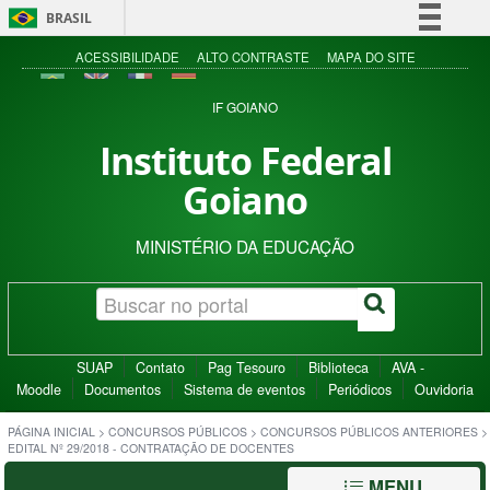
BRASIL
Simplifique!
ACESSIBILIDADE
ALTO CONTRASTE
MAPA DO SITE
Comunica BR
IF GOIANO
Participe
Instituto Federal
Acesso à informação
Goiano
Legislação
Canais
MINISTÉRIO DA EDUCAÇÃO
SUAP
Contato
Pag Tesouro
Biblioteca
AVA -
Moodle
Documentos
Sistema de eventos
Periódicos
Ouvidoria
PÁGINA INICIAL
>
CONCURSOS PÚBLICOS
>
CONCURSOS PÚBLICOS ANTERIORES
>
EDITAL Nº 29/2018 - CONTRATAÇÃO DE DOCENTES
MENU