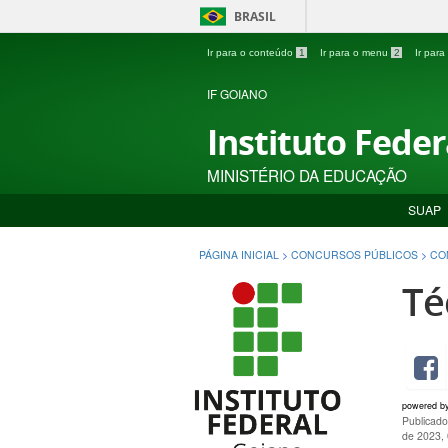
BRASIL
Ir para o conteúdo
1
Ir para o menu
2
Ir par
IF GOIANO
Instituto Fede
MINISTÉRIO DA EDUCAÇÃO
SUAP
PÁGINA INICIAL
>
CONCURSOS PÚBLICOS
>
CO
Té
powered b
Publicado
de 2023,