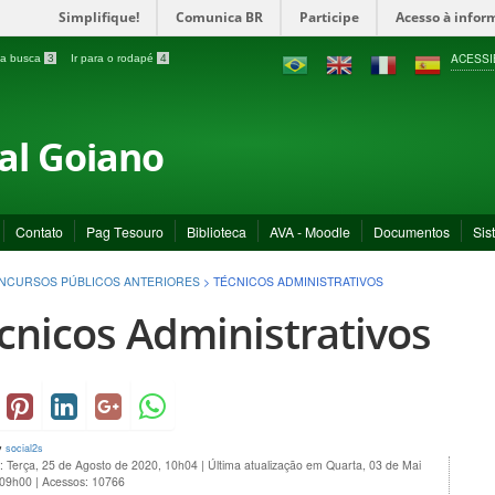
Simplifique!
Comunica BR
Participe
Acesso à infor
ACESSI
a a busca
3
Ir para o rodapé
4
ral Goiano
Contato
Pag Tesouro
Biblioteca
AVA - Moodle
Documentos
Sis
NCURSOS PÚBLICOS ANTERIORES
>
TÉCNICOS ADMINISTRATIVOS
cnicos Administrativos
y
social2s
: Terça, 25 de Agosto de 2020, 10h04
|
Última atualização em Quarta, 03 de Mai
 09h00
|
Acessos: 10766