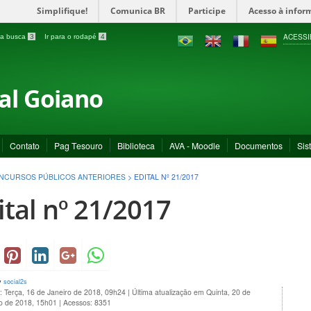
Simplifique!
Comunica BR
Participe
Acesso à infor
ACESSI
a a busca
3
Ir para o rodapé
4
ral Goiano
Contato
Pag Tesouro
Biblioteca
AVA - Moodle
Documentos
Sis
NCURSOS PÚBLICOS ANTERIORES
>
EDITAL Nº 21/2017
ital nº 21/2017
y
social2s
: Terça, 16 de Janeiro de 2018, 09h24
|
Última atualização em Quinta, 20 de
 de 2018, 15h01
|
Acessos: 8351