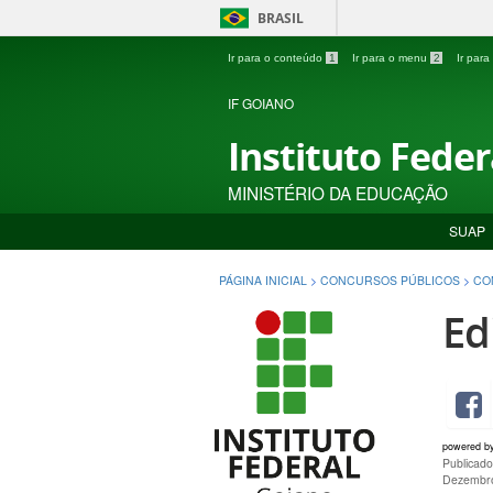
BRASIL
Ir para o conteúdo
1
Ir para o menu
2
Ir par
IF GOIANO
Instituto Fede
MINISTÉRIO DA EDUCAÇÃO
SUAP
PÁGINA INICIAL
>
CONCURSOS PÚBLICOS
>
CO
Ed
powered b
Publicado
Dezembro