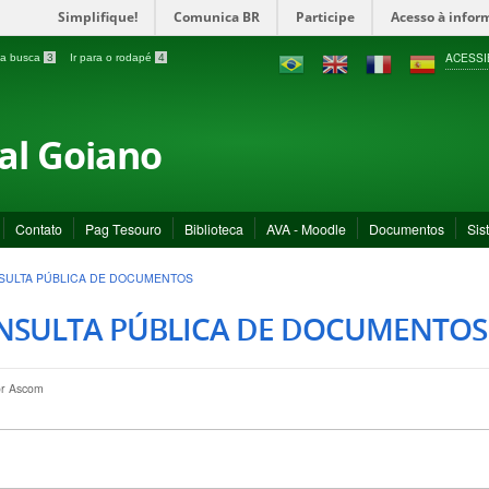
Simplifique!
Comunica BR
Participe
Acesso à infor
ACESSI
a a busca
3
Ir para o rodapé
4
ral Goiano
Contato
Pag Tesouro
Biblioteca
AVA - Moodle
Documentos
Sis
SULTA PÚBLICA DE DOCUMENTOS
NSULTA PÚBLICA DE DOCUMENTOS
or
Ascom