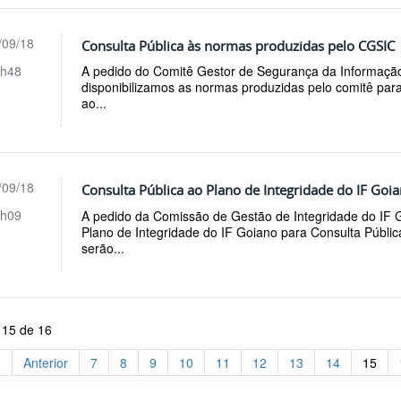
/09/18
Consulta Pública às normas produzidas pelo CGSIC
h48
A pedido do Comitê Gestor de Segurança da Informaç
disponibilizamos as normas produzidas pelo comitê para
ao...
/09/18
Consulta Pública ao Plano de Integridade do IF Goi
h09
A pedido da Comissão de Gestão de Integridade do IF G
Plano de Integridade do IF Goiano para Consulta Públi
serão...
 15 de 16
o
Anterior
7
8
9
10
11
12
13
14
15