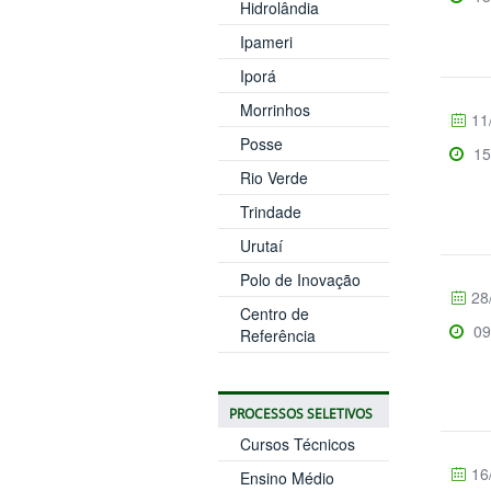
Hidrolândia
Ipameri
Iporá
Morrinhos
11
Posse
15
Rio Verde
Trindade
Urutaí
Polo de Inovação
28
Centro de
09
Referência
PROCESSOS SELETIVOS
Cursos Técnicos
16
Ensino Médio