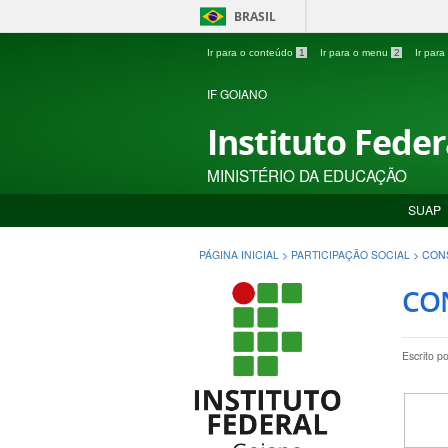
BRASIL
Ir para o conteúdo
1
Ir para o menu
2
Ir par
IF GOIANO
Instituto Fede
MINISTÉRIO DA EDUCAÇÃO
SUAP
PÁGINA INICIAL
>
PARTICIPAÇÃO SOCIAL
>
CON
CO
Escrito p