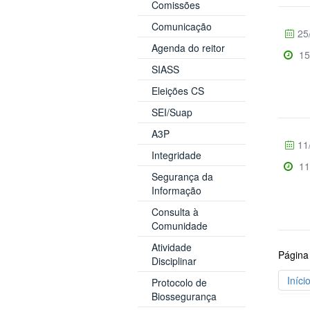
Comissões
Comunicação
25
Agenda do reitor
15
SIASS
Eleições CS
SEI/Suap
A3P
11
Integridade
11
Segurança da
Informação
Consulta à
Comunidade
Atividade
Página
Disciplinar
Iníci
Protocolo de
Biossegurança