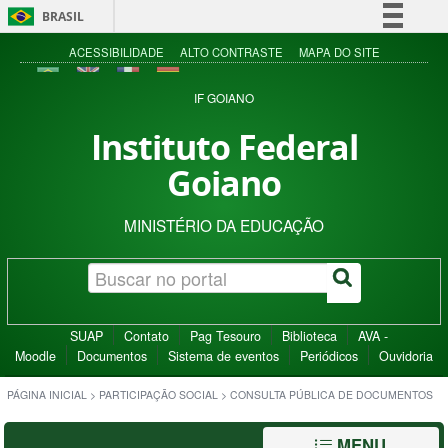
BRASIL
Simplifique!
ACESSIBILIDADE
ALTO CONTRASTE
MAPA DO SITE
Comunica BR
IF GOIANO
Participe
Instituto Federal
Acesso à informação
Goiano
Legislação
Canais
MINISTÉRIO DA EDUCAÇÃO
SUAP
Contato
Pag Tesouro
Biblioteca
AVA -
Moodle
Documentos
Sistema de eventos
Periódicos
Ouvidoria
PÁGINA INICIAL
>
PARTICIPAÇÃO SOCIAL
>
CONSULTA PÚBLICA DE DOCUMENTOS
MENU