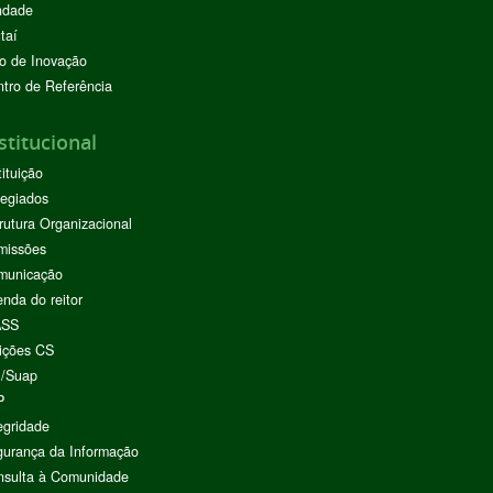
ndade
taí
o de Inovação
tro de Referência
stitucional
tituição
egiados
rutura Organizacional
missões
municação
nda do reitor
ASS
ições CS
I/Suap
P
egridade
urança da Informação
nsulta à Comunidade