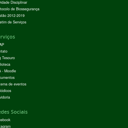
vidade Disciplinar
tocolo de Biossegurança
stão 2012-2019
etim de Serviços
rviços
AP
ntato
g Tesouro
lioteca
 - Moodle
cumentos
tema de eventos
iódicos
idoria
des Sociais
cebook
tagram