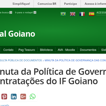
Simplifique!
Comunica BR
Participe
Acesso à infor
ACESSI
a a busca
3
Ir para o rodapé
4
ral Goiano
Contato
Pag Tesouro
Biblioteca
AVA - Moodle
Documentos
Sis
SULTA PÚBLICA DE DOCUMENTOS
>
MINUTA DA POLÍTICA DE GOVERNANÇA DAS CON
nuta da Política de Gover
ntratações do IF Goiano
y
social2s