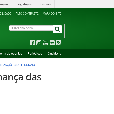
mação
Legislação
Canais
BILIDADE
ALTO CONTRASTE
MAPA DO SITE
tema de eventos
Periódicos
Ouvidoria
TRATAÇÕES DO IF GOIANO
nança das