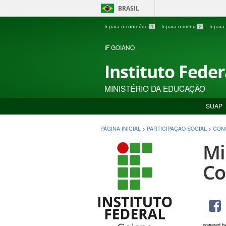
BRASIL
Ir para o conteúdo
1
Ir para o menu
2
Ir par
IF GOIANO
Instituto Fede
MINISTÉRIO DA EDUCAÇÃO
SUAP
PÁGINA INICIAL
>
PARTICIPAÇÃO SOCIAL
>
CON
Mi
Co
powered b