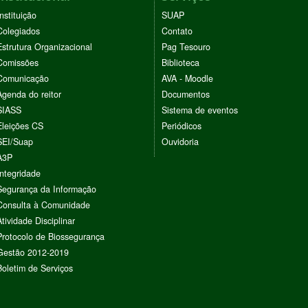
Instituição
SUAP
Colegiados
Contato
Estrutura Organizacional
Pag Tesouro
Comissões
Biblioteca
Comunicação
AVA - Moodle
Agenda do reitor
Documentos
SIASS
Sistema de eventos
Eleições CS
Periódicos
SEI/Suap
Ouvidoria
A3P
Integridade
Segurança da Informação
Consulta à Comunidade
Atividade Disciplinar
Protocolo de Biossegurança
Gestão 2012-2019
Boletim de Serviços