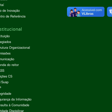
taí
o de Inovação
tro de Referência
stitucional
tituição
egiados
rutura Organizacional
missões
municação
nda do reitor
ASS
ições CS
I/Suap
P
egridade
urança da Informação
nsulta à Comunidade
vidade Disciplinar