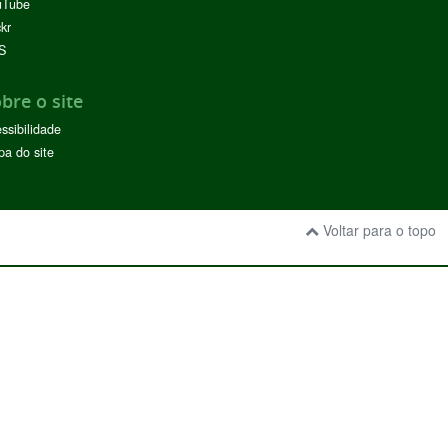
uTube
ckr
S
bre o site
ssibilidade
a do site
Voltar para o topo