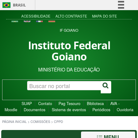
BRASIL
Simplifique!
ACESSIBILIDADE
ALTO CONTRASTE
MAPA DO SITE
Comunica BR
IF GOIANO
Participe
Instituto Federal
Acesso à informação
Goiano
Legislação
Canais
MINISTÉRIO DA EDUCAÇÃO
SUAP
Contato
Pag Tesouro
Biblioteca
AVA -
Moodle
Documentos
Sistema de eventos
Periódicos
Ouvidoria
PÁGINA INICIAL
>
COMISSÕES
>
CPPD
MENU