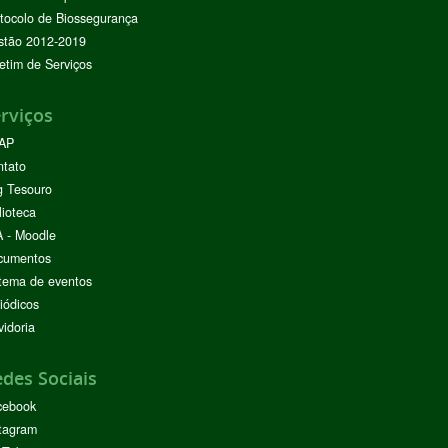
tocolo de Biossegurança
stão 2012-2019
etim de Serviços
rviços
AP
ntato
g Tesouro
lioteca
 - Moodle
cumentos
tema de eventos
iódicos
idoria
des Sociais
cebook
tagram