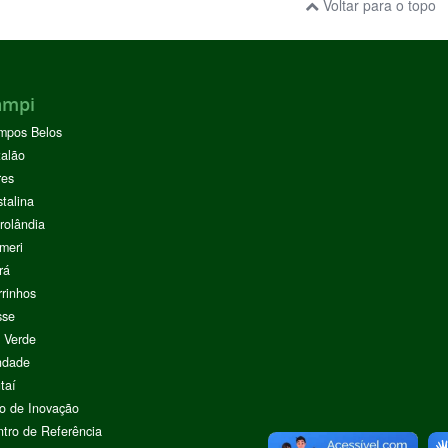
Voltar para o topo
ampi
mpos Belos
alão
res
stalina
rolândia
meri
rá
rinhos
sse
 Verde
ndade
taí
o de Inovação
tro de Referência