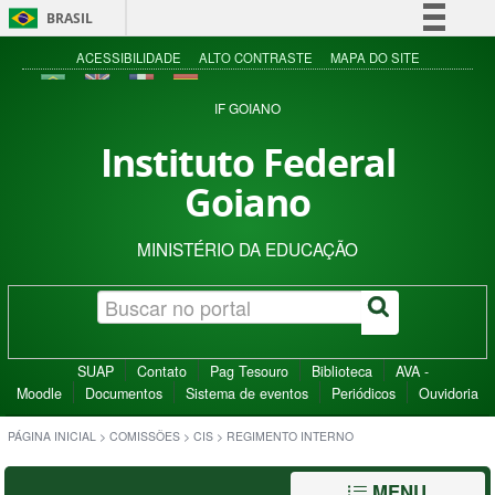
BRASIL
Simplifique!
ACESSIBILIDADE
ALTO CONTRASTE
MAPA DO SITE
Comunica BR
IF GOIANO
Participe
Instituto Federal
Acesso à informação
Goiano
Legislação
Canais
MINISTÉRIO DA EDUCAÇÃO
SUAP
Contato
Pag Tesouro
Biblioteca
AVA -
Moodle
Documentos
Sistema de eventos
Periódicos
Ouvidoria
PÁGINA INICIAL
>
COMISSÕES
>
CIS
>
REGIMENTO INTERNO
MENU