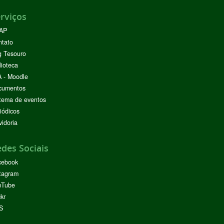
rviços
AP
ntato
g Tesouro
lioteca
 - Moodle
cumentos
tema de eventos
iódicos
idoria
des Sociais
cebook
tagram
uTube
ckr
S