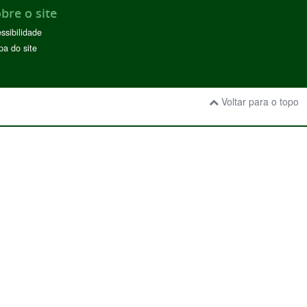
bre o site
ssibilidade
a do site
Voltar para o topo