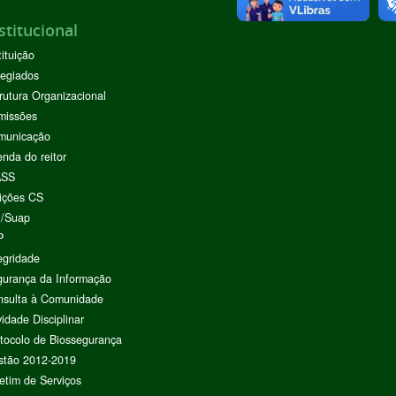
stitucional
tituição
egiados
rutura Organizacional
missões
municação
nda do reitor
ASS
ições CS
I/Suap
P
egridade
urança da Informação
nsulta à Comunidade
vidade Disciplinar
tocolo de Biossegurança
stão 2012-2019
etim de Serviços