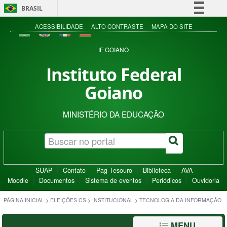
BRASIL
Simplifique!
ACESSIBILIDADE
ALTO CONTRASTE
MAPA DO SITE
Comunica BR
IF GOIANO
Participe
Instituto Federal
Acesso à informação
Goiano
Legislação
Canais
MINISTÉRIO DA EDUCAÇÃO
SUAP
Contato
Pag Tesouro
Biblioteca
AVA -
Moodle
Documentos
Sistema de eventos
Periódicos
Ouvidoria
PÁGINA INICIAL
>
ELEIÇÕES CS
>
INSTITUCIONAL
>
TECNOLOGIA DA INFORMAÇÃO
MENU