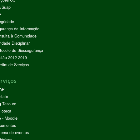
I/Suap
P
egridade
urança da Informação
nsulta à Comunidade
vidade Disciplinar
tocolo de Biossegurança
stão 2012-2019
etim de Serviços
rviços
AP
ntato
g Tesouro
lioteca
 - Moodle
cumentos
tema de eventos
iódicos