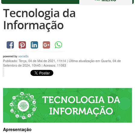
Tecnologia da
Informação
powered by
social2s
Publicado: Terça, 04 de Mai de 2021, 11h14
|
Última atualização em Quarta, 04 de
Setembro de 2024, 10h45
|
Acessos: 11083
Apresentação