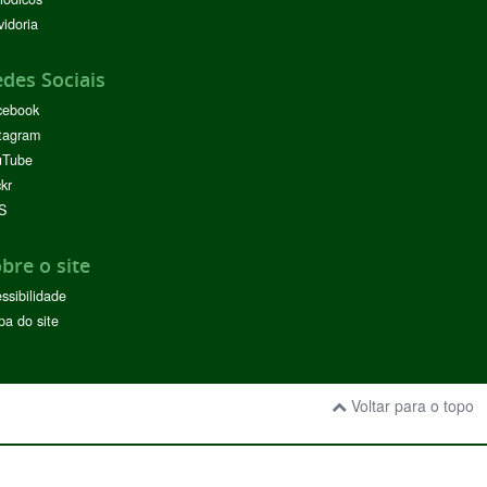
idoria
des Sociais
cebook
tagram
uTube
ckr
S
bre o site
ssibilidade
a do site
Voltar para o topo