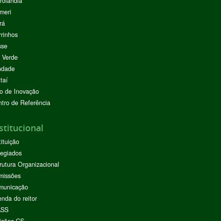
rolândia
meri
rá
rinhos
sse
 Verde
ndade
taí
o de Inovação
tro de Referência
stitucional
tituição
egiados
rutura Organizacional
missões
municação
nda do reitor
ASS
ições CS