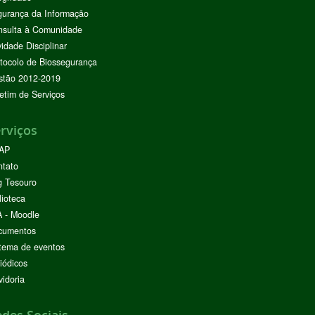
urança da Informação
nsulta à Comunidade
vidade Disciplinar
tocolo de Biossegurança
stão 2012-2019
etim de Serviços
rviços
AP
ntato
g Tesouro
lioteca
 - Moodle
cumentos
tema de eventos
iódicos
idoria