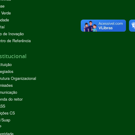
sse
 Verde
ndade
taí
o de Inovação
tro de Referência
stitucional
tituição
egiados
rutura Organizacional
missões
municação
nda do reitor
ASS
ições CS
I/Suap
P
egridade