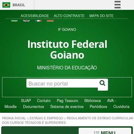
BRASIL
Simplifique!
ACESSIBILIDADE
ALTO CONTRASTE
MAPA DO SITE
Comunica BR
IF GOIANO
Participe
Instituto Federal
Acesso à informação
Goiano
Legislação
Canais
MINISTÉRIO DA EDUCAÇÃO
SUAP
Contato
Pag Tesouro
Biblioteca
AVA -
Moodle
Documentos
Sistema de eventos
Periódicos
Ouvidoria
PÁGINA INICIAL
>
ESTÁGIO E EMPREGO
>
REGULAMENTO DE ESTÁGIO CURRICULAR
DOS CURSOS TÉCNICOS E SUPERIORES
MENU