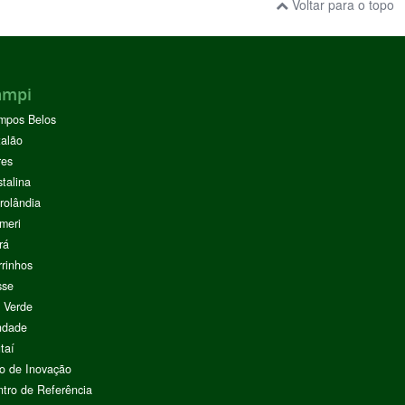
Voltar para o topo
ampi
mpos Belos
alão
res
stalina
rolândia
meri
rá
rinhos
sse
 Verde
ndade
taí
o de Inovação
tro de Referência