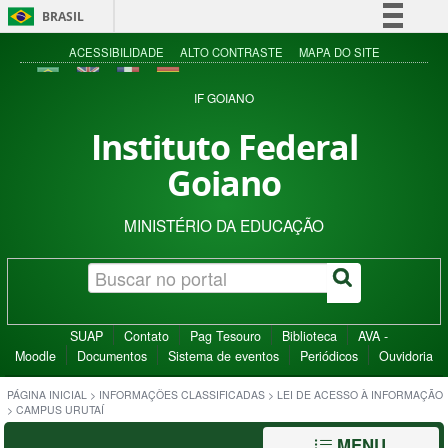
BRASIL
Simplifique!
ACESSIBILIDADE
ALTO CONTRASTE
MAPA DO SITE
Comunica BR
IF GOIANO
Participe
Instituto Federal
Acesso à informação
Goiano
Legislação
Canais
MINISTÉRIO DA EDUCAÇÃO
SUAP
Contato
Pag Tesouro
Biblioteca
AVA -
Moodle
Documentos
Sistema de eventos
Periódicos
Ouvidoria
PÁGINA INICIAL
>
INFORMAÇÕES CLASSIFICADAS
>
LEI DE ACESSO À INFORMAÇÃO
>
CAMPUS URUTAÍ
MENU