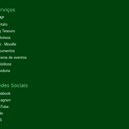
rviços
AP
ntato
g Tesouro
lioteca
 - Moodle
cumentos
tema de eventos
iódicos
idoria
des Sociais
cebook
tagram
uTube
ckr
S