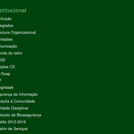
stitucional
tituição
egiados
rutura Organizacional
missões
municação
nda do reitor
ASS
ições CS
I/Suap
P
egridade
urança da Informação
nsulta à Comunidade
vidade Disciplinar
tocolo de Biossegurança
stão 2012-2019
etim de Serviços