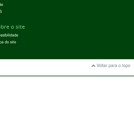
ckr
S
bre o site
ssibilidade
a do site
Voltar para o topo