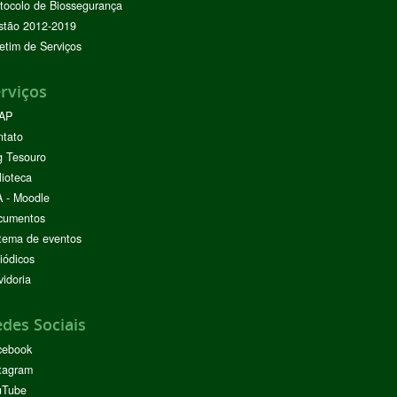
tocolo de Biossegurança
stão 2012-2019
etim de Serviços
rviços
AP
ntato
g Tesouro
lioteca
 - Moodle
cumentos
tema de eventos
iódicos
idoria
des Sociais
cebook
tagram
uTube