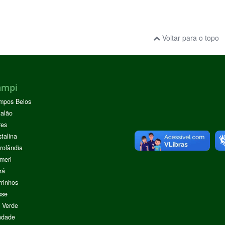
Voltar para o topo
ampi
mpos Belos
alão
res
stalina
rolândia
meri
rá
rinhos
sse
 Verde
ndade