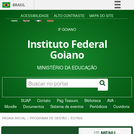
BRASIL
Simplifique!
ACESSIBILIDADE
ALTO CONTRASTE
MAPA DO SITE
Comunica BR
IF GOIANO
Participe
Instituto Federal
Acesso à informação
Goiano
Legislação
Canais
MINISTÉRIO DA EDUCAÇÃO
SUAP
Contato
Pag Tesouro
Biblioteca
AVA -
Moodle
Documentos
Sistema de eventos
Periódicos
Ouvidoria
PÁGINA INICIAL
>
PROGRAMA DE GESTÃO
>
EDITAIS
MENU