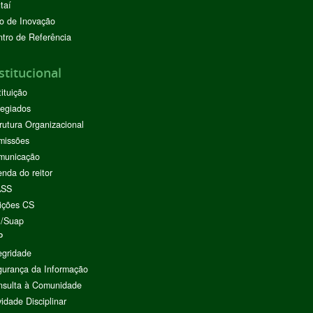
taí
o de Inovação
tro de Referência
stitucional
tituição
egiados
rutura Organizacional
missões
municação
nda do reitor
ASS
ições CS
I/Suap
P
egridade
urança da Informação
nsulta à Comunidade
vidade Disciplinar