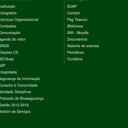
Instituição
SUAP
Colegiados
Contato
Estrutura Organizacional
Pag Tesouro
Comissões
Biblioteca
Comunicação
AVA - Moodle
Agenda do reitor
Documentos
SIASS
Sistema de eventos
Eleições CS
Periódicos
SEI/Suap
Ouvidoria
A3P
Integridade
Segurança da Informação
Consulta à Comunidade
Atividade Disciplinar
Protocolo de Biossegurança
Gestão 2012-2019
Boletim de Serviços