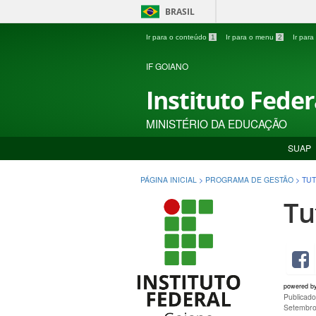
BRASIL
Ir para o conteúdo
1
Ir para o menu
2
Ir par
IF GOIANO
Instituto Fede
MINISTÉRIO DA EDUCAÇÃO
SUAP
PÁGINA INICIAL
>
PROGRAMA DE GESTÃO
>
TUT
Tu
powered b
Publicado
Setembro