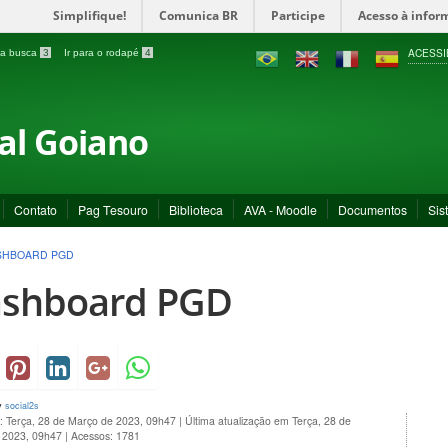
Simplifique!
Comunica BR
Participe
Acesso à infor
ACESSI
a a busca
3
Ir para o rodapé
4
ral Goiano
Contato
Pag Tesouro
Biblioteca
AVA - Moodle
Documentos
Sis
SHBOARD PGD
shboard PGD
y
social2s
o: Terça, 28 de Março de 2023, 09h47
|
Última atualização em Terça, 28 de
 2023, 09h47
|
Acessos: 1781