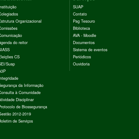
Instituição
SUAP
Colegiados
Contato
Estrutura Organizacional
Pag Tesouro
Comissões
Biblioteca
Comunicação
AVA - Moodle
Agenda do reitor
Documentos
SIASS
Sistema de eventos
Eleições CS
Periódicos
SEI/Suap
Ouvidoria
A3P
Integridade
Segurança da Informação
Consulta à Comunidade
Atividade Disciplinar
Protocolo de Biossegurança
Gestão 2012-2019
Boletim de Serviços