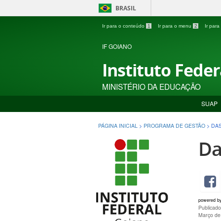
BRASIL
Ir para o conteúdo
1
Ir para o menu
2
Ir par
IF GOIANO
Instituto Fede
MINISTÉRIO DA EDUCAÇÃO
SUAP
PÁGINA INICIAL
>
PROGRAMA DE GESTÃO
>
DA
Da
powered b
Publicad
Março de