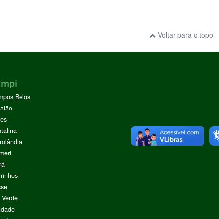
Voltar para o topo
ampi
mpos Belos
alão
res
stalina
rolândia
meri
rá
rinhos
sse
 Verde
ndade