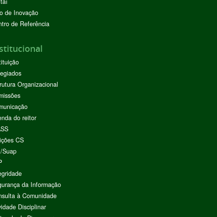
taí
o de Inovação
tro de Referência
stitucional
tituição
egiados
rutura Organizacional
missões
municação
nda do reitor
ASS
ições CS
I/Suap
P
egridade
urança da Informação
nsulta à Comunidade
vidade Disciplinar