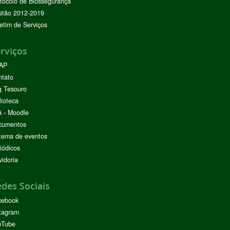
tocolo de Biossegurança
stão 2012-2019
etim de Serviços
rviços
AP
ntato
g Tesouro
lioteca
 - Moodle
cumentos
tema de eventos
iódicos
idoria
des Sociais
cebook
tagram
uTube