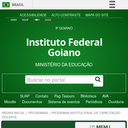
BRASIL
Simplifique!
ACESSIBILIDADE
ALTO CONTRASTE
MAPA DO SITE
Comunica BR
IF GOIANO
Participe
Instituto Federal
Acesso à informação
Goiano
Legislação
Canais
MINISTÉRIO DA EDUCAÇÃO
SUAP
Contato
Pag Tesouro
Biblioteca
AVA -
Moodle
Documentos
Sistema de eventos
Periódicos
Ouvidoria
PÁGINA INICIAL
>
PROGRAMAS
>
PROGRAMA INSTITUCIONAL DE CAPACITAÇÃO
DOCENTE
MENU