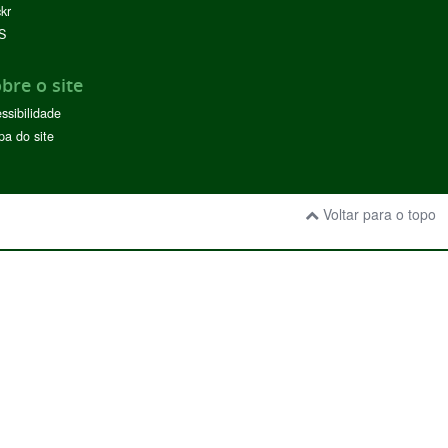
ckr
S
bre o site
ssibilidade
a do site
Voltar para o topo