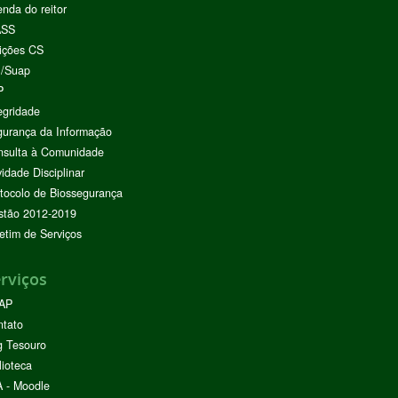
nda do reitor
ASS
ições CS
I/Suap
P
egridade
urança da Informação
nsulta à Comunidade
vidade Disciplinar
tocolo de Biossegurança
stão 2012-2019
etim de Serviços
rviços
AP
ntato
g Tesouro
lioteca
 - Moodle