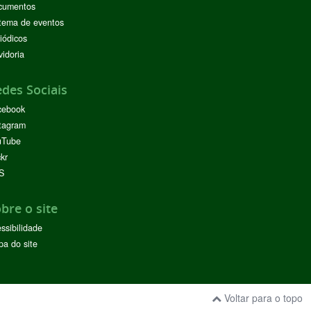
cumentos
tema de eventos
iódicos
idoria
des Sociais
cebook
tagram
uTube
ckr
S
bre o site
ssibilidade
a do site
Voltar para o topo