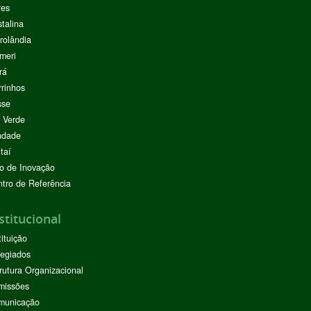
res
stalina
rolândia
meri
rá
rinhos
sse
 Verde
ndade
taí
o de Inovação
tro de Referência
stitucional
tituição
egiados
rutura Organizacional
missões
municação