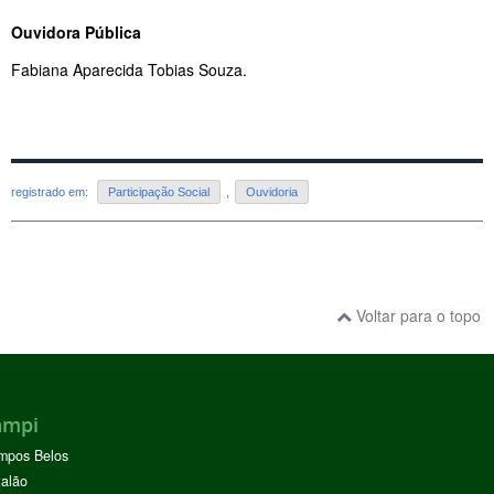
Ouvidora Pública
Fabiana Aparecida Tobias Souza.
registrado em:
Participação Social
,
Ouvidoria
Voltar para o topo
ampi
mpos Belos
alão