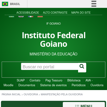
BRASIL
Simplifique!
ACESSIBILIDADE
ALTO CONTRASTE
MAPA DO SITE
Comunica BR
IF GOIANO
Participe
Instituto Federal
Acesso à informação
Goiano
Legislação
Canais
MINISTÉRIO DA EDUCAÇÃO
SUAP
Contato
Pag Tesouro
Biblioteca
AVA -
Moodle
Documentos
Sistema de eventos
Periódicos
Ouvidoria
PÁGINA INICIAL
>
OUVIDORIA
>
MANIFESTAÇÃO PELA OUVIDORIA
MENU