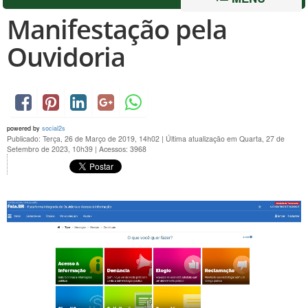
Manifestação pela
Ouvidoria
powered by
social2s
Publicado: Terça, 26 de Março de 2019, 14h02
|
Última atualização em Quarta, 27 de
Setembro de 2023, 10h39
|
Acessos: 3968