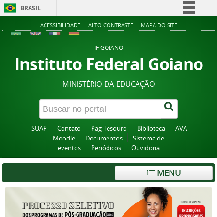
BRASIL
Simplifique!
ACESSIBILIDADE
ALTO CONTRASTE
MAPA DO SITE
Comunica BR
IF GOIANO
Participe
Instituto Federal Goiano
Acesso à informação
MINISTÉRIO DA EDUCAÇÃO
Legislação
Canais
SUAP
Contato
Pag Tesouro
Biblioteca
AVA -
Moodle
Documentos
Sistema de
eventos
Periódicos
Ouvidoria
MENU