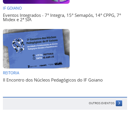
IF GOIANO
Eventos Integrados - 7° Integra, 15° Semapós, 14° CPPG, 7°
Midex e 2ª SIA
REITORIA
II Encontro dos Núcleos Pedagógicos do IF Goiano
OUTROS EVENTOS