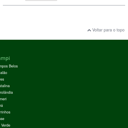
Voltar para o topo
ampi
mpos Belos
alão
res
stalina
rolândia
meri
rá
rinhos
sse
 Verde