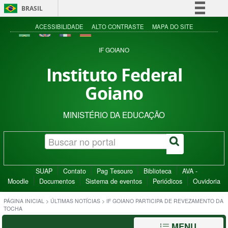
BRASIL
Simplifique!
ACESSIBILIDADE
ALTO CONTRASTE
MAPA DO SITE
Comunica BR
IF GOIANO
Participe
Instituto Federal
Acesso à informação
Goiano
Legislação
Canais
MINISTÉRIO DA EDUCAÇÃO
SUAP
Contato
Pag Tesouro
Biblioteca
AVA -
Moodle
Documentos
Sistema de eventos
Periódicos
Ouvidoria
PÁGINA INICIAL
>
ÚLTIMAS NOTÍCIAS
>
IF GOIANO PARTICIPA DE REVEZAMENTO DA
TOCHA
MENU