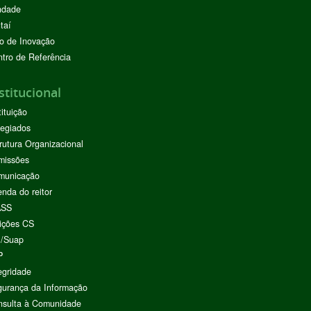
ndade
taí
o de Inovação
tro de Referência
stitucional
tituição
egiados
rutura Organizacional
missões
municação
nda do reitor
ASS
ições CS
I/Suap
P
egridade
urança da Informação
nsulta à Comunidade