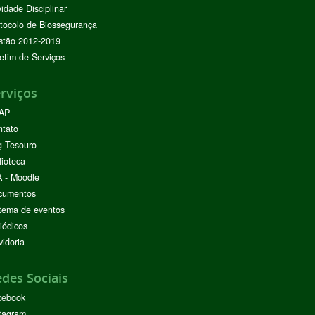
vidade Disciplinar
tocolo de Biossegurança
stão 2012-2019
etim de Serviços
rviços
AP
ntato
g Tesouro
lioteca
 - Moodle
cumentos
tema de eventos
iódicos
idoria
des Sociais
cebook
tagram