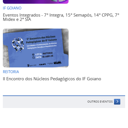
IF GOIANO
Eventos Integrados - 7° Integra, 15° Semapós, 14° CPPG, 7°
Midex e 2ª SIA
REITORIA
II Encontro dos Núcleos Pedagógicos do IF Goiano
OUTROS EVENTOS