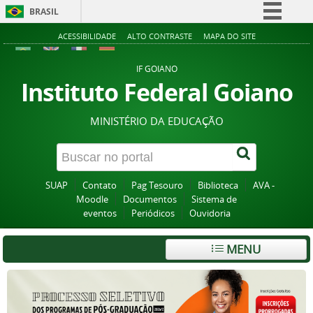
BRASIL
Simplifique!
ACESSIBILIDADE
ALTO CONTRASTE
MAPA DO SITE
Comunica BR
IF GOIANO
Participe
Instituto Federal Goiano
Acesso à informação
MINISTÉRIO DA EDUCAÇÃO
Legislação
Canais
SUAP
Contato
Pag Tesouro
Biblioteca
AVA -
Moodle
Documentos
Sistema de
eventos
Periódicos
Ouvidoria
MENU