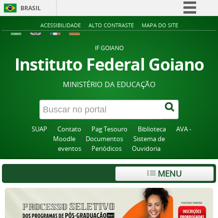
BRASIL
Simplifique!
ACESSIBILIDADE
ALTO CONTRASTE
MAPA DO SITE
Comunica BR
IF GOIANO
Participe
Instituto Federal Goiano
Acesso à informação
MINISTÉRIO DA EDUCAÇÃO
Legislação
Canais
SUAP
Contato
Pag Tesouro
Biblioteca
AVA -
Moodle
Documentos
Sistema de
eventos
Periódicos
Ouvidoria
MENU