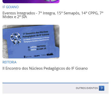
IF GOIANO
Eventos Integrados - 7° Integra, 15° Semapós, 14° CPPG, 7°
Midex e 2ª SIA
REITORIA
II Encontro dos Núcleos Pedagógicos do IF Goiano
OUTROS EVENTOS