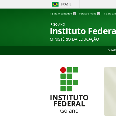
BRASIL
Ir para o conteúdo
1
Ir para o menu
2
Ir para a
IF GOIANO
Instituto Feder
MINISTÉRIO DA EDUCAÇÃO
SUAP