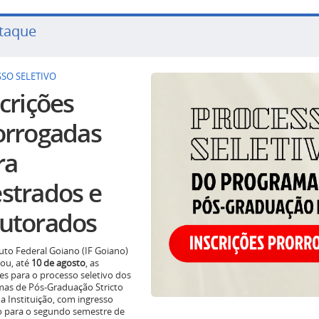
taque
SO SELETIVO
crições
orrogadas
ra
strados e
utorados
tuto Federal Goiano (IF Goiano)
ou, até
10 de agosto
, as
ões para o processo seletivo dos
as de Pós-Graduação Stricto
a Instituição, com ingresso
o para o segundo semestre de