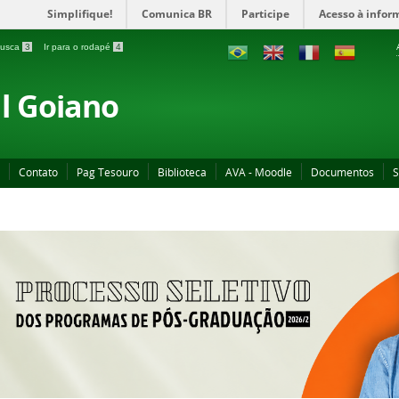
Simplifique!
Comunica BR
Participe
Acesso à infor
 busca
3
Ir para o rodapé
4
al Goiano
Contato
Pag Tesouro
Biblioteca
AVA - Moodle
Documentos
S