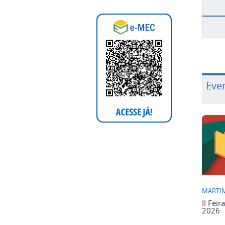
Eve
MARTIM
II Feir
2026