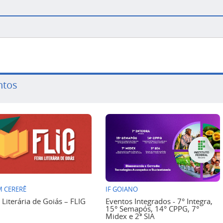
ntos
 CERERÊ
IF GOIANO
a Literária de Goiás – FLIG
Eventos Integrados - 7° Integra,
15° Semapós, 14° CPPG, 7°
Midex e 2ª SIA