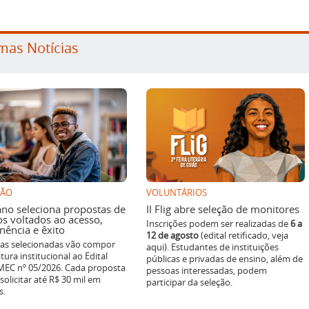
mas Notícias
SÃO
VOLUNTÁRIOS
ano seleciona propostas de
II Flig abre seleção de monitores
os voltados ao acesso,
Inscrições podem ser realizadas de
6 a
ência e êxito
12 de agosto
(edital retificado, veja
ivas selecionadas vão compor
aqui). Estudantes de instituições
tura institucional ao Edital
públicas e privadas de ensino, além de
EC nº 05/2026. Cada proposta
pessoas interessadas, podem
solicitar até R$ 30 mil em
participar da seleção.
s.