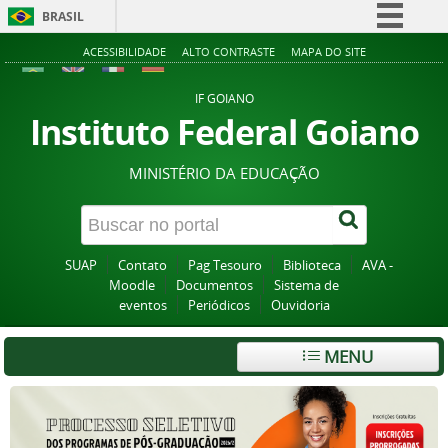
BRASIL
Simplifique!
ACESSIBILIDADE
ALTO CONTRASTE
MAPA DO SITE
Comunica BR
IF GOIANO
Participe
Instituto Federal Goiano
Acesso à informação
MINISTÉRIO DA EDUCAÇÃO
Legislação
Canais
SUAP
Contato
Pag Tesouro
Biblioteca
AVA -
Moodle
Documentos
Sistema de
eventos
Periódicos
Ouvidoria
MENU