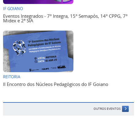
IF GOIANO
Eventos Integrados - 7° Integra, 15° Semapós, 14° CPPG, 7°
Midex e 2ª SIA
REITORIA
II Encontro dos Núcleos Pedagógicos do IF Goiano
OUTROS EVENTOS